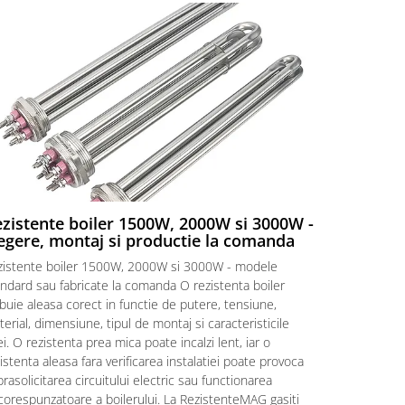
zistente boiler 1500W, 2000W si 3000W -
Rezistent
egere, montaj si productie la comanda
Rezistente e
zistente boiler 1500W, 2000W si 3000W - modele
vedere Cand 
ndard sau fabricate la comanda O rezistenta boiler
ori pare ca 
buie aleasa corect in functie de putere, tensiune,
incalzeste. I
erial, dimensiune, tipul de montaj si caracteristicile
simple. Primi
i. O rezistenta prea mica poate incalzi lent, iar o
rezistenta d
istenta aleasa fara verificarea instalatiei poate provoca
„Am nevoie d
rasolicitarea circuitului electric sau functionarea
intrebari nor
corespunzatoare a boilerului. La RezistenteMAG gasiti