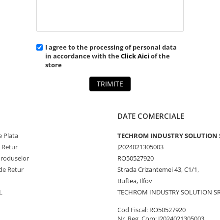
I agree to the processing of personal data
in accordance with the
Click Aici
of the
store
TRIMITE
DATE COMERCIALE
 Plata
TECHROM INDUSTRY SOLUTION 
e Retur
J2024021305003
Produselor
RO50527920
de Retur
Strada Crizantemei 43, C1/1,
Buftea, Ilfov
L
TECHROM INDUSTRY SOLUTION S
Cod Fiscal: RO50527920
Nr. Reg. Com: J2024021305003