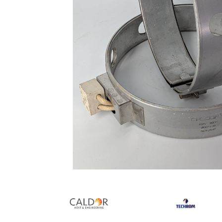
Rezistente duza
Rezistente cartus
Rezistente electrice banda mica
Rezistente Ceramice
Rezistente electrice plate mica
Rezistentele tubulare flexibile
Rezistență microtubulară
Incalzitor ceramic infrarosu
Rezistente electrice pentru uz
general
Incalzitoare Infrarosu (lampile sau
ceramice)
Lampile infrarosu
Incalzitor ceramic infrarosu
Distribuie
Accesorii
pe
Garnitura
Facebook
Accesorii
Rezistente electrice tubulare