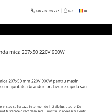
+40 735 955 777
0,00
RO
banda mica 207x50 220V 900W
a mica 207x50 mm 220V 900W pentru masini
a cu majoritatea brandurilor. Livrare rapida sau
 in stoc se livreaza in termen de 1–2 zile lucratoare. De
t fi ridicate direct de la sediul nostru, in aceeasi zi. Pentru