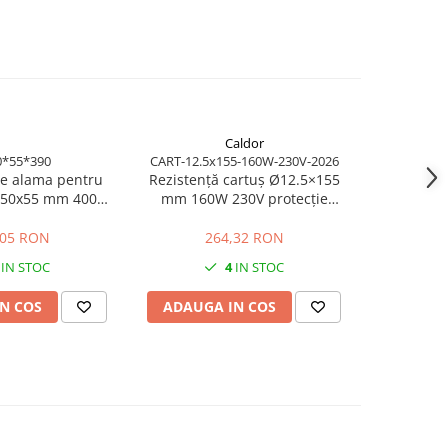
Caldor
*55*390
CART-12.5x155-160W-230V-2026
T
de alama pentru
Rezistență cartuș Ø12.5×155
Termocupl
e 50x55 mm 400W
mm 160W 230V protecție
cu cablu 
ridicata pentru
metalică a cablului
t
 industriala
,05 RON
264,32 RON
IN STOC
4
IN STOC
N COS
ADAUGA IN COS
ADAUG