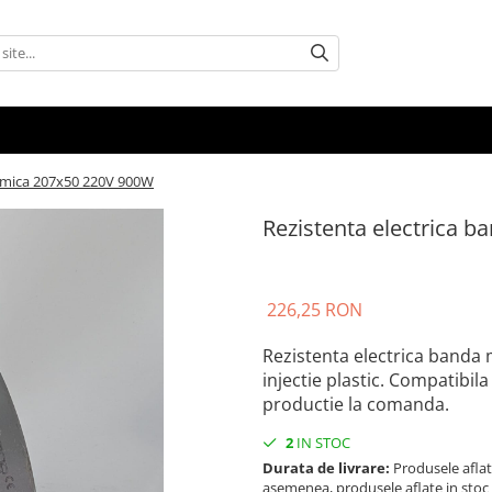
a mica 207x50 220V 900W
Rezistenta electrica 
226,25 RON
Rezistenta electrica band
injectie plastic. Compatibil
productie la comanda.
2
IN STOC
Durata de livrare:
Produsele aflate
asemenea, produsele aflate in stoc po