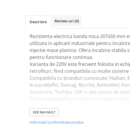
Pentru apa, ulei si alte lichide
Rezistenta boiler
Review-uri
(0)
Descriere
Rezistenta bain marie
Rezistenta masina de spalat vase
Rezistenta electrica banda mica 207x50 mm e
(marmita)
utilizata in aplicatii industriale pentru incalzir
Rezistenta cu electric gratar
injectie mase plastice. Ofera incalzire stabila si
Rezistente electrice tubulara
pentru functionare continua.
dreapt
Varianta de 220V este frecvent folosita in ech
Rezistenta cuptor
retrofituri, fiind compatibila cu multe sisteme
Mese de lucru metalice &
Compatibila cu branduri cunoscute: Haitian, E
echipamente de atelier
KraussMaffei, Demag, Borche, Battenfeld, Ferr
Bancuri & mese de lucru pentru
Sumitomo, Toshiba, JSW si alte masini de injec
atelier
Pe RezistenteMAG producem rezistente electri
Bancuri de lucru 1.5 Metru
din stoc sau fabricate rapid la comanda. Izola
Bancuri de lucru industriale 2
termic rapid si durabilitate ridicata in utilizare
VEZI MAI MULT
metru
✔
Incalzire uniforma si control stabil
Carucior de scule
Informatii conformitate produs
✔
Compatibilitate larga industriala