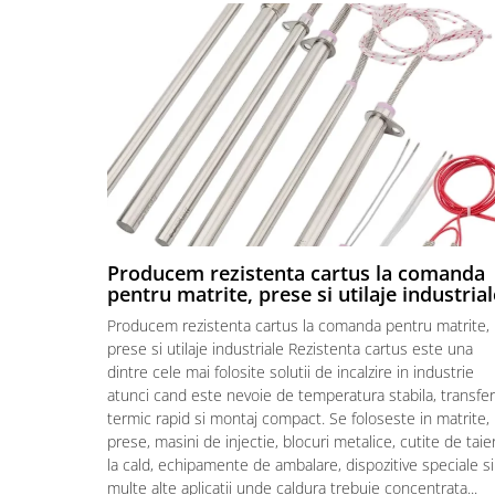
Piese electrice industriale
SSR & relee
Sisteme de răcire
Ventilatoare (FAN) industriale
Unități de condiționare matrițe
(TCU)
Piese & accesorii
Componente electrice
Cabluri de alimentare
Producem rezistenta cartus la comanda
Garnitură
pentru matrite, prese si utilaje industrial
Senzori de presiune și debit
Producem rezistenta cartus la comanda pentru matrite,
prese si utilaje industriale Rezistenta cartus este una
Masina de injectie mase plastice
dintre cele mai folosite solutii de incalzire in industrie
Aplicatii ale rezistentelor electrice
atunci cand este nevoie de temperatura stabila, transfer
Soluții domeniul de utilizare
termic rapid si montaj compact. Se foloseste in matrite,
prese, masini de injectie, blocuri metalice, cutite de taie
Senzori & măsurare & Termocupla
la cald, echipamente de ambalare, dispozitive speciale si
Pentru HoReCa (hoteluri,
multe alte aplicatii unde caldura trebuie concentrata...