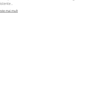
Citeste mai m
istente...
este mai mult