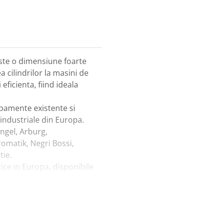
ste o dimensiune foarte
ea cilindrilor la masini de
 eficienta, fiind ideala
ipamente existente si
 industriale din Europa.
ngel, Arburg,
omatik, Negri Bossi,
tie.
ce in Europa, disponibile
tia mica asigura transfer
 industriala.