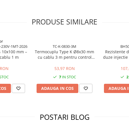
zor, prinderi speciale sau
PRODUSE SIMILARE
or
-230V-1MT-2026
TC-K-0830-3M
BH50
uș 10x100 mm –
Termocuplu Type K Ø8x30 mm
Rezistente 
 cablu 1 m
cu cablu 3 m pentru control
duze injecti
temperatura
230V putere 
productie
 RON
53,97 RON
107
 STOC
7
IN STOC
2
COS
ADAUGA IN COS
ADAUGA I
POSTARI BLOG