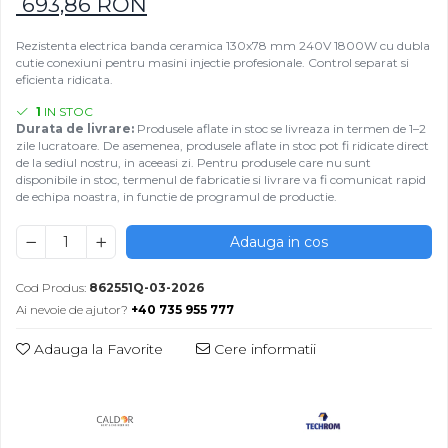
693,86 RON
Rezistenta electrica banda ceramica 130x78 mm 240V 1800W cu dubla
cutie conexiuni pentru masini injectie profesionale. Control separat si
eficienta ridicata.
1
IN STOC
Durata de livrare:
Produsele aflate in stoc se livreaza in termen de 1–2
zile lucratoare. De asemenea, produsele aflate in stoc pot fi ridicate direct
de la sediul nostru, in aceeasi zi. Pentru produsele care nu sunt
disponibile in stoc, termenul de fabricatie si livrare va fi comunicat rapid
de echipa noastra, in functie de programul de productie.
Adauga in cos
Cod Produs:
862551Q-03-2026
Ai nevoie de ajutor?
+40 735 955 777
Adauga la Favorite
Cere informatii