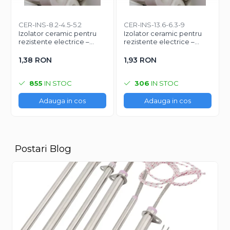
CER-INS-8.2-4.5-5.2
CER-INS-13.6-6.3-9
Izolator ceramic pentru
Izolator ceramic pentru
rezistente electrice –
rezistente electrice –
Ø8.2 mm exterior / Ø4.5
Ø13.6 mm exterior / Ø6.3
mm interior / lungime 5.2
mm interior / lungime 9
1,38 RON
1,93 RON
mm
mm
855
IN STOC
306
IN STOC
Adauga in cos
Adauga in cos
Postari Blog