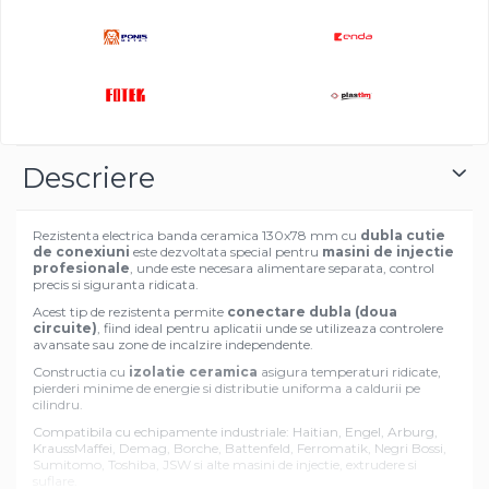
Descriere
Rezistenta electrica banda ceramica 130x78 mm cu
dubla cutie
de conexiuni
este dezvoltata special pentru
masini de injectie
profesionale
, unde este necesara alimentare separata, control
precis si siguranta ridicata.
Acest tip de rezistenta permite
conectare dubla (doua
circuite)
, fiind ideal pentru aplicatii unde se utilizeaza controlere
avansate sau zone de incalzire independente.
Constructia cu
izolatie ceramica
asigura temperaturi ridicate,
pierderi minime de energie si distributie uniforma a caldurii pe
cilindru.
Compatibila cu echipamente industriale: Haitian, Engel, Arburg,
KraussMaffei, Demag, Borche, Battenfeld, Ferromatik, Negri Bossi,
Sumitomo, Toshiba, JSW si alte masini de injectie, extrudere si
suflare.