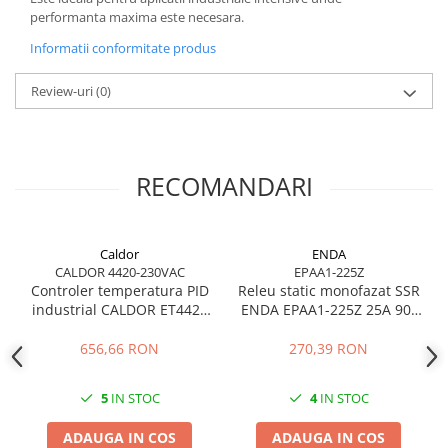
performanta maxima este necesara.
Informatii conformitate produs
Review-uri
(0)
RECOMANDARI
Caldor
ENDA
CALDOR 4420-230VAC
EPAA1-225Z
Controler temperatura PID
Releu static monofazat SSR
industrial CALDOR ET4420
ENDA EPAA1-225Z 25A 90-
230V pentru rezistente
240V AC pentru rezistente
electrice
electrice
656,66 RON
270,39 RON
5
IN STOC
4
IN STOC
ADAUGA IN COS
ADAUGA IN COS