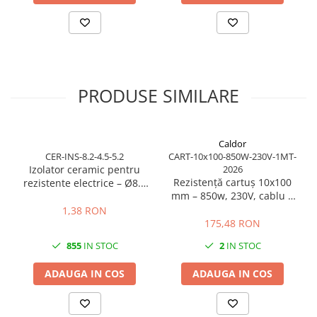
PRODUSE SIMILARE
Caldor
CER-INS-8.2-4.5-5.2
CART-10x100-850W-230V-1MT-
Izolator ceramic pentru
2026
Rezistență cartuș 10x100
rezistente electrice – Ø8.2
mm – 850w, 230V, cablu 1
mm exterior / Ø4.5 mm
m
interior / lungime 5.2 mm
1,38 RON
175,48 RON
855
IN STOC
2
IN STOC
ADAUGA IN COS
ADAUGA IN COS