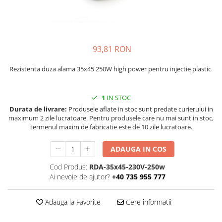
injecție
Rezistente electrice tubulara
Rezistente electrice banda mica
dreapt
Rezistente Ceramice
Rezistenta cuptor
Rezistente electrice plate mica
93,81 RON
Rezistentele tubulare flexibile
Rezistență microtubulară
Rezistenta duza alama 35x45 250W high power pentru injectie plastic.
Incalzitor ceramic infrarosu
1
IN STOC
Durata de livrare:
Produsele aflate in stoc sunt predate curierului in
maximum 2 zile lucratoare. Pentru produsele care nu mai sunt in stoc,
termenul maxim de fabricatie este de 10 zile lucratoare.
ADAUGA IN COS
Cod Produs:
RDA-35x45-230V-250w
Ai nevoie de ajutor?
+40 735 955 777
Adauga la Favorite
Cere informatii