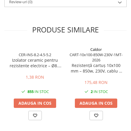
Review-uri
(0)
Piese electrice industriale
SSR & relee
Sisteme de răcire
PRODUSE SIMILARE
Ventilatoare (FAN) industriale
Unități de condiționare matrițe
(TCU)
Caldor
Piese & accesorii
CER-INS-8.2-4.5-5.2
CART-10x100-850W-230V-1MT-
Componente electrice
Izolator ceramic pentru
2026
Rezistență cartuș 10x100
rezistente electrice – Ø8.2
Cabluri de alimentare
mm – 850w, 230V, cablu 1
mm exterior / Ø4.5 mm
m
Garnitură
interior / lungime 5.2 mm
1,38 RON
175,48 RON
Senzori de presiune și debit
855
IN STOC
2
IN STOC
Masina de injectie mase plastice
Aplicatii ale rezistentelor electrice
ADAUGA IN COS
ADAUGA IN COS
Soluții domeniul de utilizare
Senzori & măsurare & Termocupla
Pentru HoReCa (hoteluri,