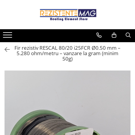
Toate Produsele
Companie
Rezistente electrice
Despre noi
Sarma rezistiva
Rezistente electrice
Fir rezistiv RESCAL 80/20 i25FCR Ø0.50 mm –
Lista marci
Sarma plata
5.280 ohm/metru – vanzare la gram (minim
Blog
Sarma rotunda
50g)
Accesorii
Jacheta incalzire
Termocupluri
Izolator ceramic
Conectori prize cabluri
Piese de reparatie
Rezistențe cu termostat
Rezistente electrice pentru
industrie