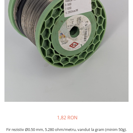
Rezistente duza
Rezistente cartus
Rezistente electrice banda mica
Rezistente Ceramice
Rezistente electrice plate mica
Rezistentele tubulare flexibile
Rezistență microtubulară
Incalzitor ceramic infrarosu
Rezistente electrice pentru uz
general
Incalzitoare Infrarosu (lampile sau
ceramice)
Lampile infrarosu
Incalzitor ceramic infrarosu
Accesorii
1,82 RON
Garnitura
Accesorii
Fir rezistiv Ø0.50 mm, 5.280 ohm/metru, vandut la gram (minim 50g).
Rezistente electrice tubulare