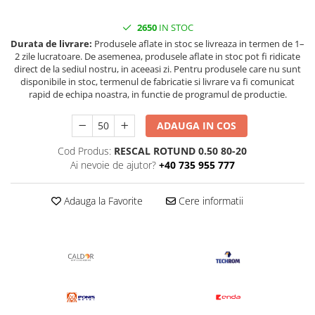
Pentru apa, ulei si alte lichide
2650
IN STOC
Rezistenta boiler
Durata de livrare:
Produsele aflate in stoc se livreaza in termen de 1–
2 zile lucratoare. De asemenea, produsele aflate in stoc pot fi ridicate
Rezistenta bain marie
direct de la sediul nostru, in aceeasi zi. Pentru produsele care nu sunt
Rezistenta masina de spalat vase
disponibile in stoc, termenul de fabricatie si livrare va fi comunicat
(marmita)
rapid de echipa noastra, in functie de programul de productie.
Rezistenta cu electric gratar
ADAUGA IN COS
Rezistente electrice tubulara
dreapt
Cod Produs:
RESCAL ROTUND 0.50 80-20
Rezistenta cuptor
Ai nevoie de ajutor?
+40 735 955 777
Mese de lucru metalice &
echipamente de atelier
Adauga la Favorite
Cere informatii
Bancuri & mese de lucru pentru
atelier
Bancuri de lucru 1.5 Metru
Bancuri de lucru industriale 2
metru
Carucior de scule