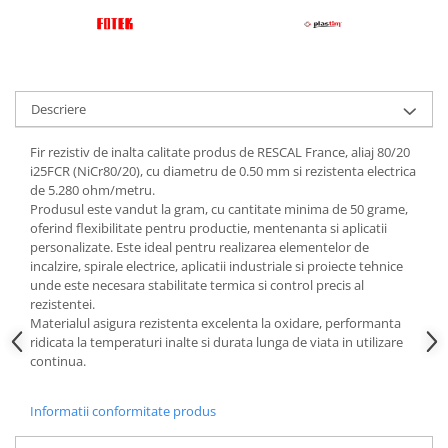
Carucior Atelier cu 5 sertare
BAK AG – Sudură & prelucrare
mase plastice
Unelte de Sudura cu Aer Cald
Aparate de sudura plastic cu aer
Descriere
cald
Accesorii
Fir rezistiv de inalta calitate produs de RESCAL France, aliaj 80/20
i25FCR (NiCr80/20), cu diametru de 0.50 mm si rezistenta electrica
Duze sudura plastic cu aer cald
de 5.280 ohm/metru.
BAK si Herz
Produsul este vandut la gram, cu cantitate minima de 50 grame,
oferind flexibilitate pentru productie, mentenanta si aplicatii
Unelte de mana
personalizate. Este ideal pentru realizarea elementelor de
Cutie metalica de transport
incalzire, spirale electrice, aplicatii industriale si proiecte tehnice
Echipamente electrice și
unde este necesara stabilitate termica si control precis al
automatizări
rezistentei.
Materialul asigura rezistenta excelenta la oxidare, performanta
Conectori prize cabluri
ridicata la temperaturi inalte si durata lunga de viata in utilizare
Conectori industriali
continua.
Control și automatizare
Informatii conformitate produs
Comutator și senzor
Controlere de temperatură