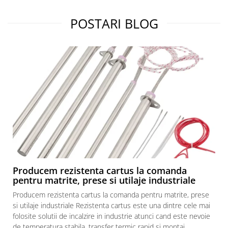
restaurante, cafenele)
Pentru industria alimentară
POSTARI BLOG
Pentru industria materialelor
plastice
Pentru prelucrarea metalelor
Rezistențe pentru aer și gaze
Rezistențe pentru aparate casnice
Rezistențe pentru echipamente de
laborator
Rezistențe pentru matrițe
Rezistențe pentru mașini de
injecție
Producem rezistenta cartus la comanda
pentru matrite, prese si utilaje industriale
Producem rezistenta cartus la comanda pentru matrite, prese
si utilaje industriale Rezistenta cartus este una dintre cele mai
folosite solutii de incalzire in industrie atunci cand este nevoie
de temperatura stabila, transfer termic rapid si montaj