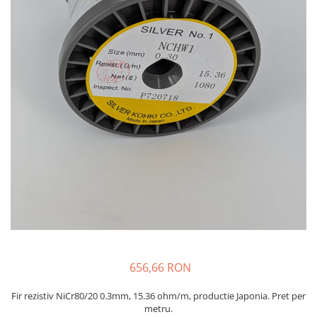
injecție
Rezistente electrice tubulara
Rezistente electrice banda mica
dreapt
Rezistente Ceramice
Rezistenta cuptor
Rezistente electrice plate mica
Rezistentele tubulare flexibile
Rezistență microtubulară
Incalzitor ceramic infrarosu
656,66 RON
Fir rezistiv NiCr80/20 0.3mm, 15.36 ohm/m, productie Japonia. Pret per
metru.