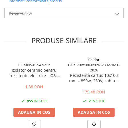
Informatii conformitate produs
rezistenta 15.36 ohm / metru
rezistenta la temperaturi ridicate
Review-uri
stabilitate si durabilitate
(0)
potrivit pentru aplicatii industriale si tehnice
PRODUSE SIMILARE
Caldor
CER-INS-8.2-4.5-5.2
CART-10x100-850W-230V-1MT-
Izolator ceramic pentru
2026
Rezistență cartuș 10x100
rezistente electrice – Ø8.2
mm – 850w, 230V, cablu 1
mm exterior / Ø4.5 mm
m
interior / lungime 5.2 mm
1,38 RON
175,48 RON
855
IN STOC
2
IN STOC
ADAUGA IN COS
ADAUGA IN COS