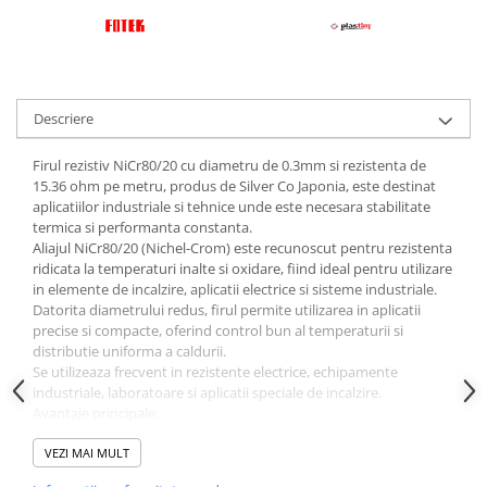
Descriere
Firul rezistiv NiCr80/20 cu diametru de 0.3mm si rezistenta de
15.36 ohm pe metru, produs de Silver Co Japonia, este destinat
aplicatiilor industriale si tehnice unde este necesara stabilitate
termica si performanta constanta.
Aliajul NiCr80/20 (Nichel-Crom) este recunoscut pentru rezistenta
ridicata la temperaturi inalte si oxidare, fiind ideal pentru utilizare
in elemente de incalzire, aplicatii electrice si sisteme industriale.
Datorita diametrului redus, firul permite utilizarea in aplicatii
precise si compacte, oferind control bun al temperaturii si
distributie uniforma a caldurii.
Se utilizeaza frecvent in rezistente electrice, echipamente
industriale, laboratoare si aplicatii speciale de incalzire.
Avantaje principale:
aliaj NiCr80/20 de calitate ridicata
VEZI MAI MULT
productie Japonia (Silver Co)
diametru 0.3mm