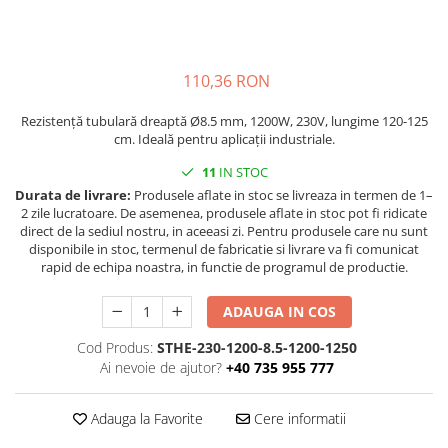
injecție
Rezistente electrice tubulara
Rezistente electrice banda mica
dreapt
Rezistente Ceramice
Rezistenta cuptor
Rezistente electrice plate mica
110,36 RON
Rezistentele tubulare flexibile
Rezistență tubulară dreaptă Ø8.5 mm, 1200W, 230V, lungime 120-125
Rezistență microtubulară
cm. Ideală pentru aplicații industriale.
Incalzitor ceramic infrarosu
11
IN STOC
Durata de livrare:
Produsele aflate in stoc se livreaza in termen de 1–
2 zile lucratoare. De asemenea, produsele aflate in stoc pot fi ridicate
direct de la sediul nostru, in aceeasi zi. Pentru produsele care nu sunt
disponibile in stoc, termenul de fabricatie si livrare va fi comunicat
rapid de echipa noastra, in functie de programul de productie.
ADAUGA IN COS
Cod Produs:
STHE-230-1200-8.5-1200-1250
Ai nevoie de ajutor?
+40 735 955 777
Adauga la Favorite
Cere informatii