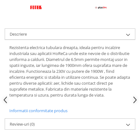
Carucior Atelier cu 5 sertare
BAK AG – Sudură & prelucrare
mase plastice
Unelte de Sudura cu Aer Cald
Aparate de sudura plastic cu aer
Descriere
cald
Accesorii
Rezistenta electrica tubulara dreapta, ideala pentru incalzire
industriala sau aplicatii HoReCa unde este nevoie de o distributie
Duze sudura plastic cu aer cald
uniforma a caldurii. Diametrul de 6.5mm permite montaj usor in
BAK si Herz
spatii inguste, iar lungimea de 1900mm ofera suprafata mare de
incalzire. Functioneaza la 230V cu putere de 1900W , fiind
Unelte de mana
eficienta energetic si stabila in utilizare continua. Se poate adapta
Cutie metalica de transport
pentru diverse aplicatii: aer, lichide sau contact direct pe
Echipamente electrice și
suprafete metalice. Fabricata din materiale rezistente la
automatizări
temperatura si uzura, pentru durata lunga de viata.
Conectori prize cabluri
Informatii conformitate produs
Conectori industriali
Control și automatizare
Review-uri
(0)
Comutator și senzor
Controlere de temperatură