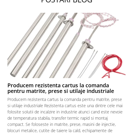
restaurante, cafenele)
Pentru industria alimentară
Pentru industria materialelor
plastice
Pentru prelucrarea metalelor
Rezistențe pentru aer și gaze
Rezistențe pentru aparate casnice
Rezistențe pentru echipamente de
laborator
Rezistențe pentru matrițe
Rezistențe pentru mașini de
Producem rezistenta cartus la comanda
injecție
pentru matrite, prese si utilaje industriale
Producem rezistenta cartus la comanda pentru matrite, prese
si utilaje industriale Rezistenta cartus este una dintre cele mai
folosite solutii de incalzire in industrie atunci cand este nevoie
de temperatura stabila, transfer termic rapid si montaj
compact. Se foloseste in matrite, prese, masini de injectie,
blocuri metalice, cutite de taiere la cald, echipamente de