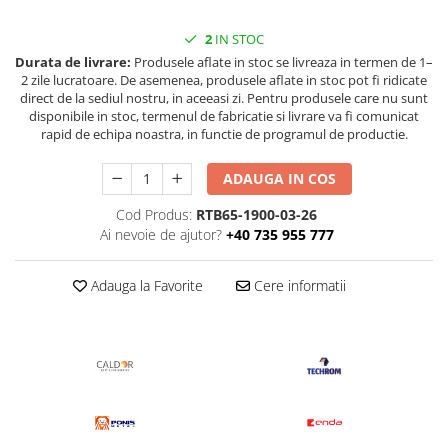
Pentru apa, ulei si alte lichide
2
IN STOC
Rezistenta boiler
Durata de livrare:
Produsele aflate in stoc se livreaza in termen de 1–
2 zile lucratoare. De asemenea, produsele aflate in stoc pot fi ridicate
Rezistenta bain marie
direct de la sediul nostru, in aceeasi zi. Pentru produsele care nu sunt
Rezistenta masina de spalat vase
disponibile in stoc, termenul de fabricatie si livrare va fi comunicat
(marmita)
rapid de echipa noastra, in functie de programul de productie.
Rezistenta cu electric gratar
ADAUGA IN COS
Rezistente electrice tubulara
dreapt
Cod Produs:
RTB65-1900-03-26
Rezistenta cuptor
Ai nevoie de ajutor?
+40 735 955 777
Mese de lucru metalice &
echipamente de atelier
Adauga la Favorite
Cere informatii
Bancuri & mese de lucru pentru
atelier
Bancuri de lucru 1.5 Metru
Bancuri de lucru industriale 2
metru
Carucior de scule