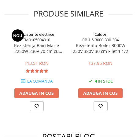
Piese electrice industriale
PRODUSE SIMILARE
SSR & relee
Sisteme de răcire
Ventilatoare (FAN) industriale
Rezistente electrice
Caldor
NOU
Unități de condiționare matrițe
TM0105004010
RB-1.5-3000-300-304
(TCU)
Rezistență Bain Marie
Rezistenta Boiler 3000W
2250W 230V 70 cm cu
230V 380V 30 cm Filet 1 1/2
Piese & accesorii
conexiune în unghi
Componente electrice
113,51 RON
137,95 RON
Cabluri de alimentare
Garnitură
LA COMANDA
4
IN STOC
Senzori de presiune și debit
ADAUGA IN COS
ADAUGA IN COS
Masina de injectie mase plastice
Aplicatii ale rezistentelor electrice
Soluții domeniul de utilizare
Senzori & măsurare & Termocupla
Pentru HoReCa (hoteluri,
POSTARI BLOG