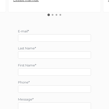
Citeste mai mult
E-mail*
Last Name*
First Name*
Phone*
Message*