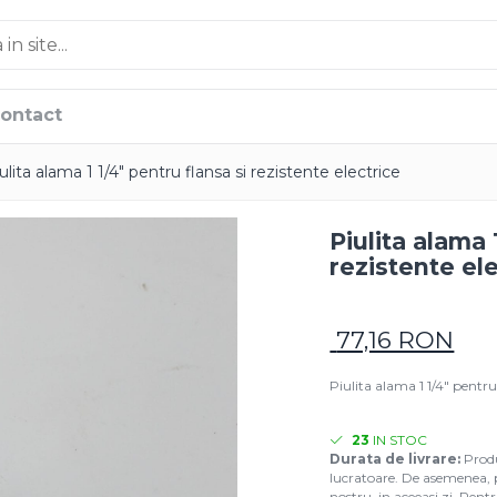
ontact
ulita alama 1 1/4" pentru flansa si rezistente electrice
Piulita alama 
rezistente el
77,16 RON
Piulita alama 1 1/4" pentru 
23
IN STOC
Durata de livrare:
Produs
lucratoare. De asemenea, pro
nostru, in aceeasi zi. Pent