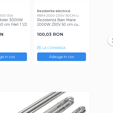
Rezistente electrice
4500W
-300-304
RBM-2000-230V-50CM-u
MARM4K5
Boiler 3000W
Rezistență Bain Marie
Rezistent
 cm Filet 1 1/2
2000W 230V 50 cm cu
marmita s
conexiune în unghi
vase 45
lungime 
ON
100,03 RON
192,90
C
LA COMANDA
LA CO
a in cos
Adauga in cos
Ad