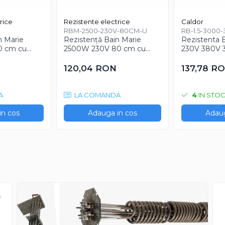
rice
Rezistente electrice
Caldor
RBM-2500-230V-80CM-U
RB-1.5-3000
n Marie
Rezistență Bain Marie
Rezistenta 
0 cm cu
2500W 230V 80 cm cu
230V 380V 30
nghi
conexiune în unghi
120,04 RON
137,78 R
A
LA COMANDA
4
IN STO
in cos
Adauga in cos
Adaug