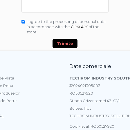
I agree to the processing of personal data
in accordance with the
Click Aici
of the
store
Trimite
Date comerciale
e Plata
TECHROM INDUSTRY SOLUTI
de Retur
J2024021305003
 Produselor
RO50527920
 de Retur
Strada Crizantemei 43, C1/1,
Buftea, Ilfov
AL
TECHROM INDUSTRY SOLUTION
Cod Fiscal: RO50527920