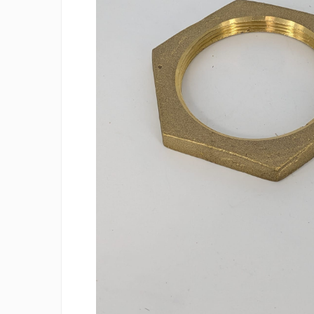
Rezistente duza
Rezistente cartus
Rezistente electrice banda mica
Rezistente Ceramice
Rezistente electrice plate mica
Rezistentele tubulare flexibile
Rezistență microtubulară
Incalzitor ceramic infrarosu
Rezistente electrice pentru uz
general
Incalzitoare Infrarosu (lampile
sau ceramice)
Lampile infrarosu
Incalzitor ceramic infrarosu
Accesorii
Garnitura
Accesorii
Rezistente electrice tubulare