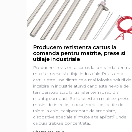
restaurante, cafenele)
Pentru industria alimentară
Pentru industria materialelor
plastice
Pentru prelucrarea metalelor
Rezistențe pentru aer și gaze
Producem rezistenta cartus la
Rezistențe pentru aparate
comanda pentru matrite, prese si
casnice
utilaje industriale
Rezistențe pentru echipamente
Producem rezistenta cartus la comanda pentru
de laborator
matrite, prese si utilaje industriale Rezistenta
Rezistențe pentru matrițe
cartus este una dintre cele mai folosite solutii de
incalzire in industrie atunci cand este nevoie de
Rezistențe pentru mașini de
temperatura stabila, transfer termic rapid si
injecție
montaj compact. Se foloseste in matrite, prese,
masini de injectie, blocuri metalice, cutite de
taiere la cald, echipamente de ambalare,
dispozitive speciale si multe alte aplicatii unde
caldura trebuie concentrata...