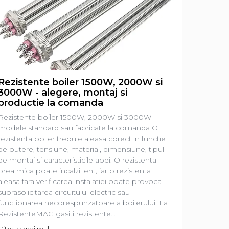
Rezistente boiler 1500W, 2000W si
Rezist
3000W - alegere, montaj si
aleger
productie la comanda
Rezisten
Rezistente boiler 1500W, 2000W si 3000W -
prima ve
modele standard sau fabricate la comanda O
electrica
rezistenta boiler trebuie aleasa corect in functie
de o pies
de putere, tensiune, material, dimensiune, tipul
lucrurile
de montaj si caracteristicile apei. O rezistenta
frecvent 
prea mica poate incalzi lent, iar o rezistenta
2000 W?”
aleasa fara verificarea instalatiei poate provoca
„Am nevo
suprasolicitarea circuitului electric sau
Sunt intr
functionarea necorespunzatoare a boilerului. La
Citeste m
RezistenteMAG gasiti rezistente...