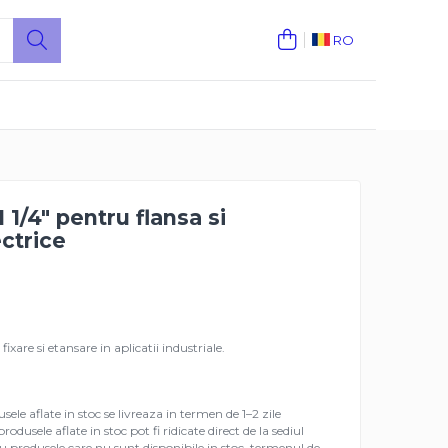
RO
1 1/4" pentru flansa si
ectrice
fixare si etansare in aplicatii industriale.
ele aflate in stoc se livreaza in termen de 1–2 zile
dusele aflate in stoc pot fi ridicate direct de la sediul
ru produsele care nu sunt disponibile in stoc, termenul de