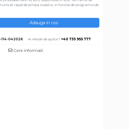
 comunicat rapid de echipa noastra, in functie de programul de
Adauga in cos
-114-042026
Ai nevoie de ajutor?
+40 735 955 777
Cere informatii