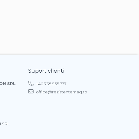
Suport clienti
ON SRL
+40 735 955 777
office@rezistentemag.ro
 SRL