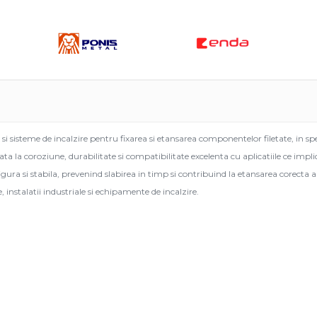
uie
ook
le si sisteme de incalzire pentru fixarea si etansarea componentelor filetate, in spe
ata la coroziune, durabilitate si compatibilitate excelenta cu aplicatiile ce imp
sigura si stabila, prevenind slabirea in timp si contribuind la etansarea corecta a
, instalatii industriale si echipamente de incalzire.