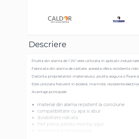
Distrib
Pentru apa, ulei si alte lichide
pe
Faceb
Rezistenta boiler
Rezistenta bain marie
Rezistenta masina de spalat vase
(marmita)
Descriere
Rezistenta cu electric gratar
Rezistente electrice tubulara
Piulita din alama de 1 1/4" este utilizata in aplicatii industria
dreapt
Fabricata din alama de calitate, aceasta ofera rezistenta ridic
Rezistenta cuptor
Datorita proprietatilor materialului, piulita asigura o fixare 
Mese de lucru metalice &
echipamente de atelier
Este utilizata frecvent in boilere, marmite, rezistente electrice
Avantaje principale:
Bancuri & mese de lucru pentru
atelier
material din alama rezistent la coroziune
Bancuri de lucru 1.5 Metru
compatibilitate cu apa si abur
Bancuri de lucru industriale 2
durabilitate ridicata
metru
filet precis pentru montaj sigur
Carucior de scule
rezistenta la temperatura
utilizare industriala si profesionala