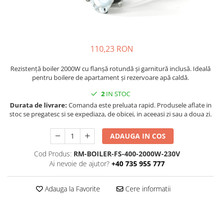
injecție
Rezistente electrice tubulara
Rezistente electrice banda mica
dreapt
Rezistente Ceramice
Rezistenta cuptor
Rezistente electrice plate mica
110,23 RON
Rezistentele tubulare flexibile
Rezistență microtubulară
Rezistență boiler 2000W cu flanșă rotundă și garnitură inclusă. Ideală
Incalzitor ceramic infrarosu
pentru boilere de apartament și rezervoare apă caldă.
2
IN STOC
Durata de livrare:
Comanda este preluata rapid. Produsele aflate in
stoc se pregatesc si se expediaza, de obicei, in aceeasi zi sau a doua zi.
ADAUGA IN COS
Cod Produs:
RM-BOILER-FS-400-2000W-230V
Ai nevoie de ajutor?
+40 735 955 777
Adauga la Favorite
Cere informatii