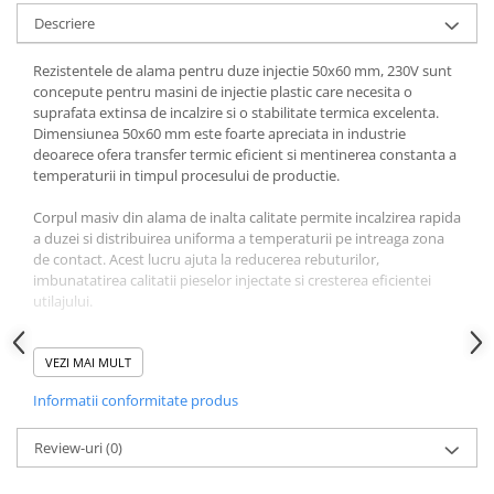
Carucior Atelier cu 5 sertare
Descriere
BAK AG – Sudură & prelucrare
mase plastice
Rezistentele de alama pentru duze injectie 50x60 mm, 230V sunt
Unelte de Sudura cu Aer Cald
concepute pentru masini de injectie plastic care necesita o
suprafata extinsa de incalzire si o stabilitate termica excelenta.
Aparate de sudura plastic cu aer
Dimensiunea 50x60 mm este foarte apreciata in industrie
cald
deoarece ofera transfer termic eficient si mentinerea constanta a
Accesorii
temperaturii in timpul procesului de productie.
Duze sudura plastic cu aer cald
Corpul masiv din alama de inalta calitate permite incalzirea rapida
BAK si Herz
a duzei si distribuirea uniforma a temperaturii pe intreaga zona
Unelte de mana
de contact. Acest lucru ajuta la reducerea rebuturilor,
imbunatatirea calitatii pieselor injectate si cresterea eficientei
Cutie metalica de transport
utilajului.
Echipamente electrice și
automatizări
Modelul este utilizat pe numeroase masini de injectie plastic
Conectori prize cabluri
europene si asiatice, inclusiv Arburg Allrounder, Engel Victory,
VEZI MAI MULT
Engel e-motion, KraussMaffei CX, KraussMaffei GX, Sumitomo
Conectori industriali
Informatii conformitate produs
Demag IntElect, Wittmann Battenfeld SmartPower, Haitian Mars,
Control și automatizare
Haitian Jupiter, Borche BD Series, Yizumi FF Series, Fanuc
Roboshot, Nissei NEX, JSW, Toyo, Netstal, Husky, Chen Hsong,
Review-uri
(0)
Comutator și senzor
Tederic, BMB si Negri Bossi atunci cand dimensiunea 50x60 mm
Controlere de temperatură
este compatibila cu duza utilajului.