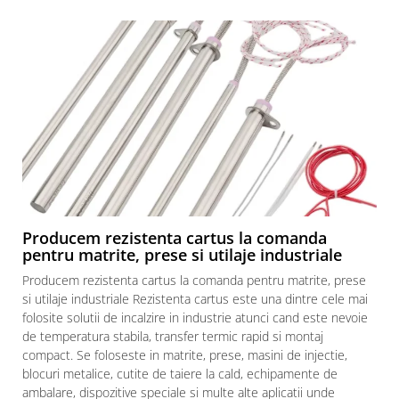
restaurante, cafenele)
Pentru industria alimentară
Pentru industria materialelor
plastice
Pentru prelucrarea metalelor
Rezistențe pentru aer și gaze
Rezistențe pentru aparate casnice
Rezistențe pentru echipamente de
laborator
Rezistențe pentru matrițe
Producem rezistenta cartus la comanda
Rezistențe pentru mașini de
pentru matrite, prese si utilaje industriale
injecție
Producem rezistenta cartus la comanda pentru matrite, prese
si utilaje industriale Rezistenta cartus este una dintre cele mai
folosite solutii de incalzire in industrie atunci cand este nevoie
de temperatura stabila, transfer termic rapid si montaj
compact. Se foloseste in matrite, prese, masini de injectie,
blocuri metalice, cutite de taiere la cald, echipamente de
ambalare, dispozitive speciale si multe alte aplicatii unde