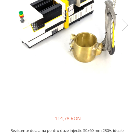
Rezistente duza
Rezistente cartus
Rezistente electrice banda mica
Rezistente Ceramice
Rezistente electrice plate mica
Rezistentele tubulare flexibile
Rezistență microtubulară
Incalzitor ceramic infrarosu
Rezistente electrice pentru uz
general
Incalzitoare Infrarosu (lampile sau
ceramice)
Lampile infrarosu
Incalzitor ceramic infrarosu
Accesorii
114,78 RON
Garnitura
Accesorii
Rezistente de alama pentru duze injectie 50x60 mm 230V, ideale
Rezistente electrice tubulare