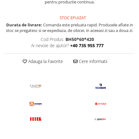
pentru productie continua.
Pentru apa, ulei si alte lichide
Rezistenta boiler
STOC EPUIZAT
Durata de livrare:
Comanda este preluata rapid. Produsele aflate in
Rezistenta bain marie
stoc se pregatesc si se expediaza, de obicei, in aceeasi zi sau a doua zi.
Rezistenta masina de spalat vase
Cod Produs:
BH50*60*420
(marmita)
Ai nevoie de ajutor?
+40 735 955 777
Rezistenta cu electric gratar
Rezistente electrice tubulara
Adauga la Favorite
Cere informatii
dreapt
Rezistenta cuptor
Mese de lucru metalice &
echipamente de atelier
Bancuri & mese de lucru pentru
atelier
Bancuri de lucru 1.5 Metru
Bancuri de lucru industriale 2
metru
Carucior de scule