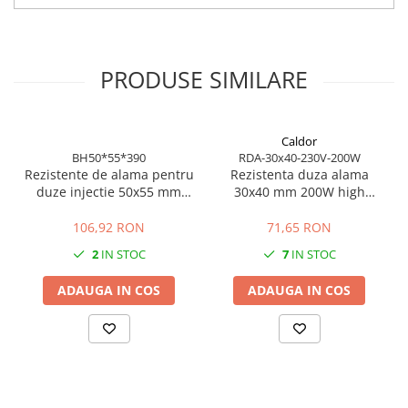
Transferul eficient de caldura contribuie la reducerea timpului de
incalzire si la mentinerea unei temperaturi constante in timpul
procesului de injectie. Produs disponibil din stoc, cu livrare rapida
si calitate profesionala prin RezistenteMag.
PRODUSE SIMILARE
Caldor
BH50*55*390
RDA-30x40-230V-200W
Rezistente de alama pentru
Rezistenta duza alama
duze injectie 50x55 mm
30x40 mm 200W high
400W 230V putere ridicata
power
pentru productie
106,92 RON
71,65 RON
industriala
2
IN STOC
7
IN STOC
ADAUGA IN COS
ADAUGA IN COS