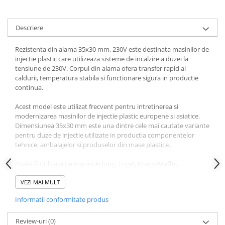
Descriere
Rezistenta din alama 35x30 mm, 230V este destinata masinilor de
injectie plastic care utilizeaza sisteme de incalzire a duzei la
tensiune de 230V. Corpul din alama ofera transfer rapid al
caldurii, temperatura stabila si functionare sigura in productie
continua.
Acest model este utilizat frecvent pentru intretinerea si
modernizarea masinilor de injectie plastic europene si asiatice.
Dimensiunea 35x30 mm este una dintre cele mai cautate variante
pentru duze de injectie utilizate in productia componentelor
tehnice, ambalajelor si produselor din mase plastice.
Poate fi utilizata pe masini Arburg, Engel, KraussMaffei,
Sumitomo Demag, Wittmann Battenfeld, Boy, Netstal, Negri
Bossi, BMB, Billion, Sandretto, Haitian, Borche, Yizumi, LK
VEZI MAI MULT
Machinery, Chen Hsong, Fu Chun Shin, Tederic, Nissei, Toyo,
Informatii conformitate produs
Fanuc, JSW, Toshiba, UBE si alte masini de injectie care folosesc
rezistente de duza cu dimensiuni compatibile si alimentare 230V.
Review-uri
(0)