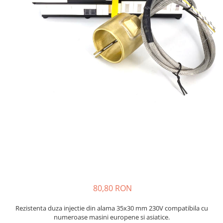
injecție
Rezistente electrice tubulara
Rezistente electrice banda mica
dreapt
Rezistente Ceramice
Rezistenta cuptor
Rezistente electrice plate mica
Rezistentele tubulare flexibile
Rezistență microtubulară
Incalzitor ceramic infrarosu
80,80 RON
Rezistenta duza injectie din alama 35x30 mm 230V compatibila cu
numeroase masini europene si asiatice.