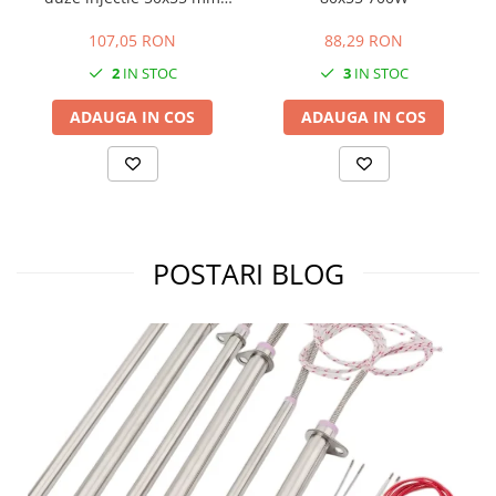
400W 230V putere ridicata
pentru productie
107,05 RON
88,29 RON
industriala
2
IN STOC
3
IN STOC
ADAUGA IN COS
ADAUGA IN COS
POSTARI BLOG