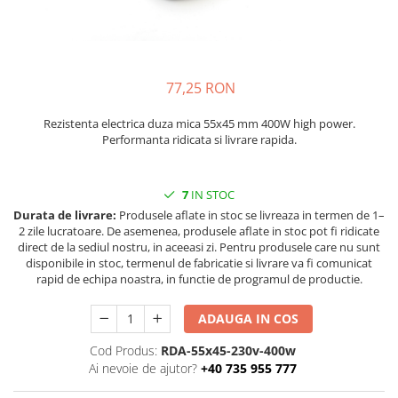
injecție
Rezistente electrice tubulara
Rezistente electrice banda mica
dreapt
Rezistente Ceramice
Rezistenta cuptor
Rezistente electrice plate mica
77,25 RON
Rezistentele tubulare flexibile
Rezistență microtubulară
Rezistenta electrica duza mica 55x45 mm 400W high power.
Incalzitor ceramic infrarosu
Performanta ridicata si livrare rapida.
7
IN STOC
Durata de livrare:
Produsele aflate in stoc se livreaza in termen de 1–
2 zile lucratoare. De asemenea, produsele aflate in stoc pot fi ridicate
direct de la sediul nostru, in aceeasi zi. Pentru produsele care nu sunt
disponibile in stoc, termenul de fabricatie si livrare va fi comunicat
rapid de echipa noastra, in functie de programul de productie.
ADAUGA IN COS
Cod Produs:
RDA-55x45-230v-400w
Ai nevoie de ajutor?
+40 735 955 777