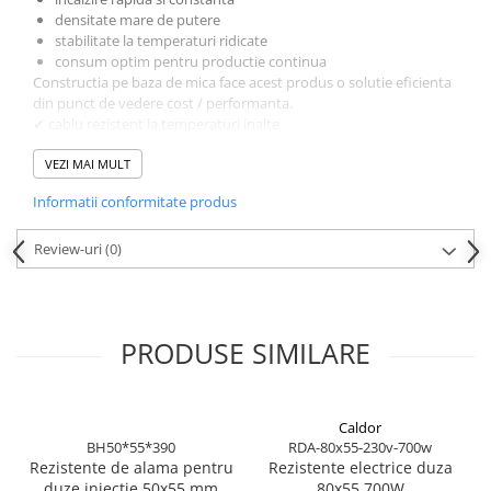
densitate mare de putere
stabilitate la temperaturi ridicate
consum optim pentru productie continua
Constructia pe baza de mica face acest produs o solutie eficienta
din punct de vedere cost / performanta.
✔ cablu rezistent la temperaturi inalte
✔ montaj rapid
✔ compatibilitate universala
VEZI MAI MULT
👉 stoc disponibil – livrare rapida din Romania
Informatii conformitate produs
Review-uri
(0)
PRODUSE SIMILARE
Caldor
BH50*55*390
RDA-80x55-230v-700w
Rezistente de alama pentru
Rezistente electrice duza
duze injectie 50x55 mm
80x55 700W