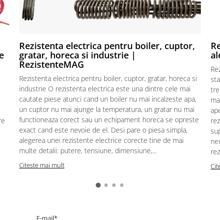
Rezistenta electrica pentru boiler, cuptor,
Re
e
gratar, horeca si industrie |
al
RezistenteMAG
Re
Rezistenta electrica pentru boiler, cuptor, gratar, horeca si
sta
industrie O rezistenta electrica este una dintre cele mai
tre
cautate piese atunci cand un boiler nu mai incalzeste apa,
mat
un cuptor nu mai ajunge la temperatura, un gratar nu mai
ape
functioneaza corect sau un echipament horeca se opreste
re
rez
exact cand este nevoie de el. Desi pare o piesa simpla,
sup
alegerea unei rezistente electrice corecte tine de mai
ne
multe detalii: putere, tensiune, dimensiune,...
rez
Citeste mai mult
Cit
E-mail*