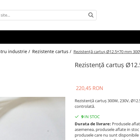
ntru industrie /
Rezistente cartus /
Rezistență cartuș Ø12.5×70 mm 30
Rezistență cartuș Ø1
220,45 RON
Rezistență cartuș 300W, 230V, Ø12.5
controlată.
9
IN STOC
Durata de livrare:
Produsele aflate
asemenea, produsele aflate in stoc po
produsele care nu sunt disponibile i