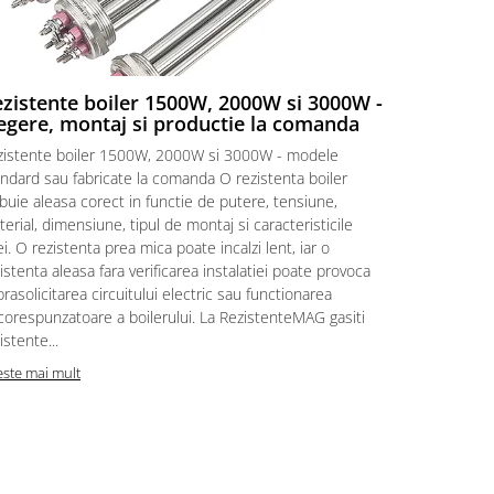
zistente boiler 1500W, 2000W si 3000W -
Rezistent
egere, montaj si productie la comanda
Rezistente e
zistente boiler 1500W, 2000W si 3000W - modele
vedere Cand 
ndard sau fabricate la comanda O rezistenta boiler
ori pare ca 
buie aleasa corect in functie de putere, tensiune,
incalzeste. I
erial, dimensiune, tipul de montaj si caracteristicile
simple. Primi
i. O rezistenta prea mica poate incalzi lent, iar o
rezistenta d
istenta aleasa fara verificarea instalatiei poate provoca
„Am nevoie d
rasolicitarea circuitului electric sau functionarea
intrebari nor
corespunzatoare a boilerului. La RezistenteMAG gasiti
Citeste mai m
istente...
este mai mult