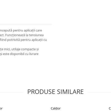
cepută pentru aplicații care
pact. Funcționează la tensiunea
iind potrivită pentru aplicații cu
 mici, utilaje compacte și
și este disponibil cu livrare
PRODUSE SIMILARE
or
Caldor
C