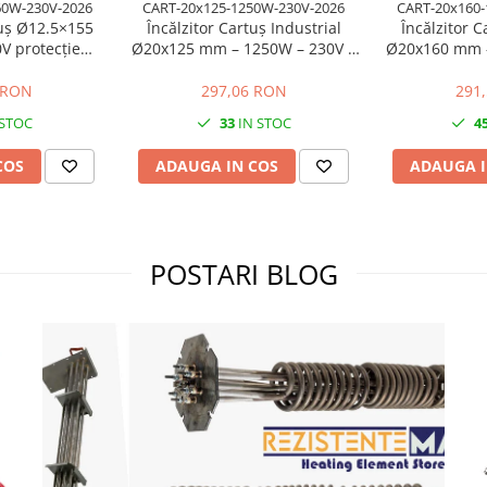
60W-230V-2026
CART-20x125-1250W-230V-2026
CART-20x160-
tuș Ø12.5×155
Încălzitor Cartuș Industrial
Încălzitor C
ție
Ø20x125 mm – 1250W – 230V |
Ø20x160 mm –
 cablului
Putere Echilibrată
Putere 
 RON
297,06 RON
291
 STOC
33
IN STOC
4
COS
ADAUGA IN COS
ADAUGA I
POSTARI BLOG