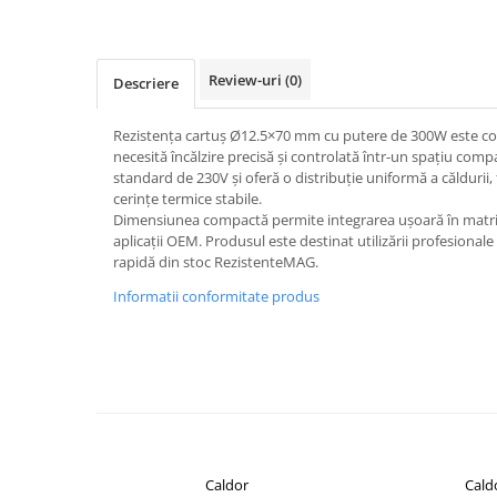
Pentru apa, ulei si alte lichide
Rezistenta boiler
Review-uri
(0)
Descriere
Rezistenta bain marie
Rezistenta masina de spalat vase
Rezistența cartuș Ø12.5×70 mm cu putere de 300W este con
(marmita)
necesită încălzire precisă și controlată într-un spațiu com
Rezistenta cu electric gratar
standard de 230V și oferă o distribuție uniformă a căldurii, f
cerințe termice stabile.
Rezistente electrice tubulara
Dimensiunea compactă permite integrarea ușoară în matrițe
dreapt
aplicații OEM. Produsul este destinat utilizării profesionale 
Rezistenta cuptor
rapidă din stoc RezistenteMAG.
Mese de lucru metalice &
Informatii conformitate produs
echipamente de atelier
Bancuri & mese de lucru pentru
atelier
Bancuri de lucru 1.5 Metru
Bancuri de lucru industriale 2
metru
Carucior de scule
Caldor
Cald