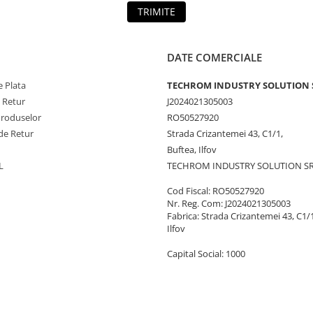
TRIMITE
DATE COMERCIALE
 Plata
TECHROM INDUSTRY SOLUTION 
e Retur
J2024021305003
Produselor
RO50527920
de Retur
Strada Crizantemei 43, C1/1,
Buftea, Ilfov
L
TECHROM INDUSTRY SOLUTION S
Cod Fiscal: RO50527920
Nr. Reg. Com: J2024021305003
Fabrica: Strada Crizantemei 43, C1/1
Ilfov
Capital Social: 1000