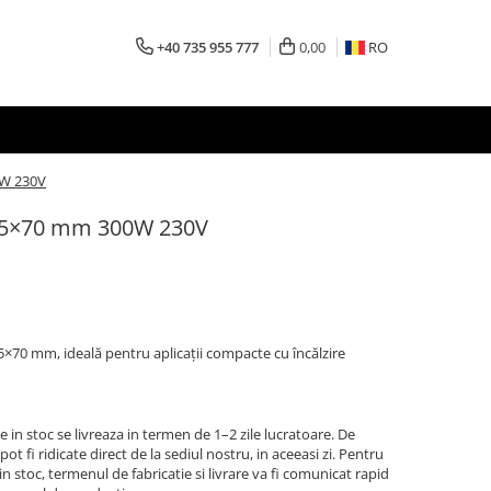
+40 735 955 777
0,00
RO
0W 230V
2.5×70 mm 300W 230V
×70 mm, ideală pentru aplicații compacte cu încălzire
 in stoc se livreaza in termen de 1–2 zile lucratoare. De
t fi ridicate direct de la sediul nostru, in aceeasi zi. Pentru
n stoc, termenul de fabricatie si livrare va fi comunicat rapid