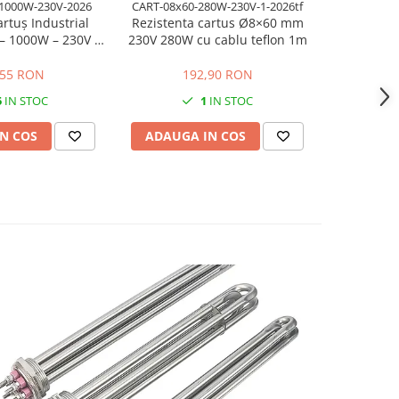
1000W-230V-2026
CART-08x60-280W-230V-1-2026tf
CART-12.5x
artuș Industrial
Rezistenta cartus Ø8×60 mm
Ø12,5
 1000W – 230V |
230V 280W cu cablu teflon 1m
încălzito
Controlată
cablu 140
,55 RON
192,90 RON
551,13
5
IN STOC
1
IN STOC
N COS
ADAUGA IN COS
ADAUG