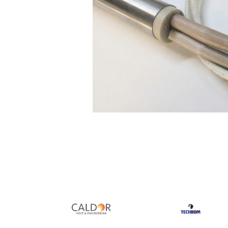
Rezistente duza
Rezistente cartus
Rezistente electrice banda mica
Rezistente Ceramice
Rezistente electrice plate mica
Rezistentele tubulare flexibile
Rezistență microtubulară
Incalzitor ceramic infrarosu
Rezistente electrice pentru uz
general
Incalzitoare Infrarosu (lampile sau
ceramice)
Lampile infrarosu
Incalzitor ceramic infrarosu
Distribuie
Accesorii
pe
Garnitura
Facebook
Accesorii
Rezistente electrice tubulare