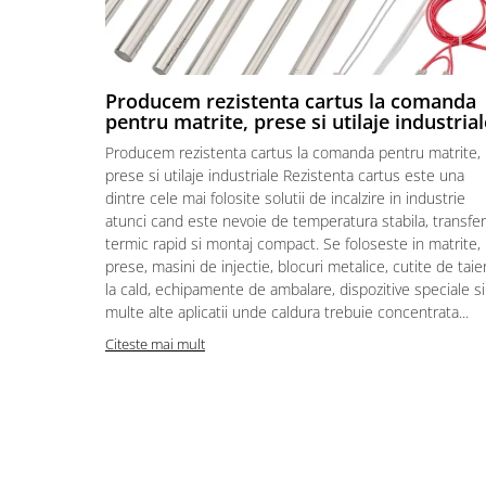
Piese electrice industriale
SSR & relee
Sisteme de răcire
Producem rezistenta cartus la comanda
Ventilatoare (FAN) industriale
pentru matrite, prese si utilaje industrial
Unități de condiționare matrițe
Producem rezistenta cartus la comanda pentru matrite,
(TCU)
prese si utilaje industriale Rezistenta cartus este una
Piese & accesorii
dintre cele mai folosite solutii de incalzire in industrie
atunci cand este nevoie de temperatura stabila, transfer
Componente electrice
termic rapid si montaj compact. Se foloseste in matrite,
Cabluri de alimentare
prese, masini de injectie, blocuri metalice, cutite de taie
Garnitură
la cald, echipamente de ambalare, dispozitive speciale si
multe alte aplicatii unde caldura trebuie concentrata...
Senzori de presiune și debit
Citeste mai mult
Masina de injectie mase plastice
Aplicatii ale rezistentelor electrice
Soluții domeniul de utilizare
Senzori & măsurare & Termocupla
Pentru HoReCa (hoteluri,