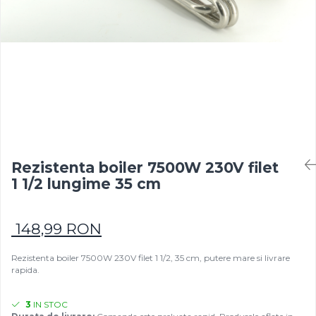
Rezistențe pentru mașini de
Rezistente electrice tubulara
Rezistente electrice banda mica
injecție
dreapt
Rezistente Ceramice
Rezistenta cuptor
Rezistente electrice plate mica
Rezistentele tubulare flexibile
Rezistență microtubulară
Incalzitor ceramic infrarosu
Rezistenta boiler 7500W 230V filet
1 1/2 lungime 35 cm
148,99 RON
Rezistenta boiler 7500W 230V filet 1 1/2, 35 cm, putere mare si livrare
rapida.
3
IN STOC