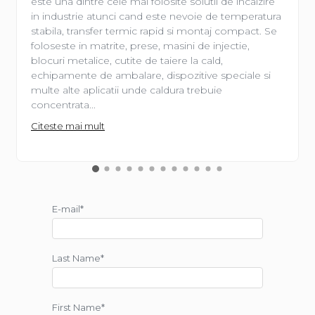
este una dintre cele mai folosite solutii de incalzire
in industrie atunci cand este nevoie de temperatura
stabila, transfer termic rapid si montaj compact. Se
foloseste in matrite, prese, masini de injectie,
blocuri metalice, cutite de taiere la cald,
echipamente de ambalare, dispozitive speciale si
multe alte aplicatii unde caldura trebuie
concentrata...
Citeste mai mult
E-mail*
Last Name*
First Name*