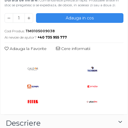
Durata de livrare:
Comanda este preluata rapid. Produsele aflate in
stoc se pregatesc si se expediaza, de obicei, in aceeasi zi sau a doua zi.
Adauga in cos
Cod Produs:
TM0105009038
Ai nevoie de ajutor?
+40 735 955 777
Adauga la Favorite
Cere informatii
Descriere