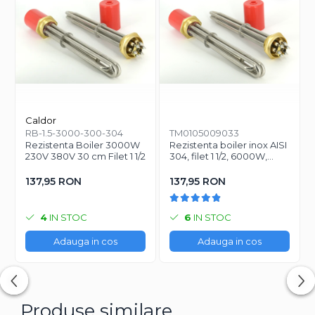
Caldor
RB-1.5-3000-300-304
TM0105009033
Rezistenta Boiler 3000W
Rezistenta boiler inox AISI
230V 380V 30 cm Filet 1 1/2
304, filet 1 1/2, 6000W,
230V sau 380V, lungime
activa 300 mm
137,95 RON
137,95 RON
4
IN STOC
6
IN STOC
Adauga in cos
Adauga in cos
Produse similare