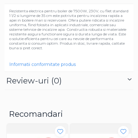
Rezistenta electrica pentru boiler de 7500W, 230V, cu filet standard
1 1/2 si lungime de 35 cm este potrivita pentru incalzirea rapida a
apei in boilere mari si rezervoare. Ofera putere ridicata si incalzire
uniforma, fiind folosita in aplicatii industriale, comerciale sau
sisteme tehnice de incalzire apa. Constructia robusta si materialele
rezistente asigura functionare sigura si durata lunga de viata. Este
o solutie eficienta pentru cei care au nevoie de performanta
constanta si consum optim. Produs in stoc, livrare rapida, calitate
buna si pret corect.
Informatii conformitate produs
Review-uri
(0)
Recomandari