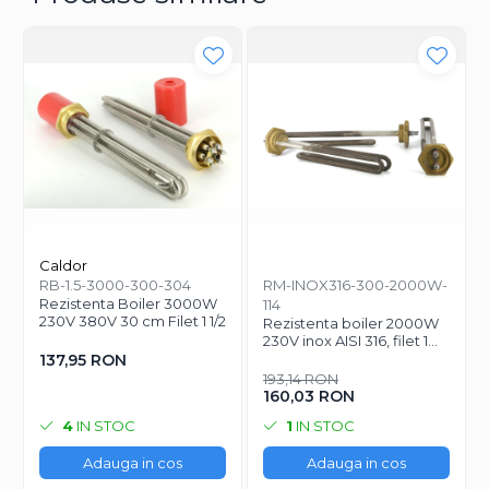
Caldor
RB-1.5-3000-300-304
RM-INOX316-300-2000W-
Rezistenta Boiler 3000W
114
230V 380V 30 cm Filet 1 1/2
Rezistenta boiler 2000W
230V inox AISI 316, filet 1
1/4, lungime 300 mm
137,95 RON
193,14 RON
160,03 RON
4
IN STOC
1
IN STOC
Adauga in cos
Adauga in cos