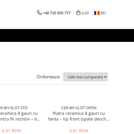
+40 735 955 777
0,00
RO
Ordoneaza:
R-8H-SLOT-STD
CER-8H-SLOT-OPEN
ceramica 8 gauri cu
Piatra ceramica 8 gauri cu
tru fir rezistiv – tip
fanta – tip front (spate deschis
ard (spate inchis)
/ taiat)
6,61 RON
6,61 RON