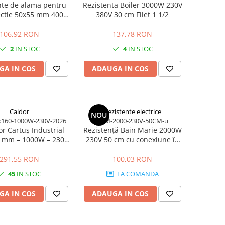
nte de alama pentru
Rezistenta Boiler 3000W 230V
ectie 50x55 mm 400W
380V 30 cm Filet 1 1/2
tere ridicata pentru
uctie industriala
106,92 RON
137,78 RON
2
IN STOC
4
IN STOC
GA IN COS
ADAUGA IN COS
Caldor
Rezistente electrice
NOU
x160-1000W-230V-2026
RBM-2000-230V-50CM-u
tor Cartuș Industrial
Rezistență Bain Marie 2000W
 mm – 1000W – 230V
230V 50 cm cu conexiune în
utere Controlată
unghi
291,55 RON
100,03 RON
45
IN STOC
LA COMANDA
GA IN COS
ADAUGA IN COS