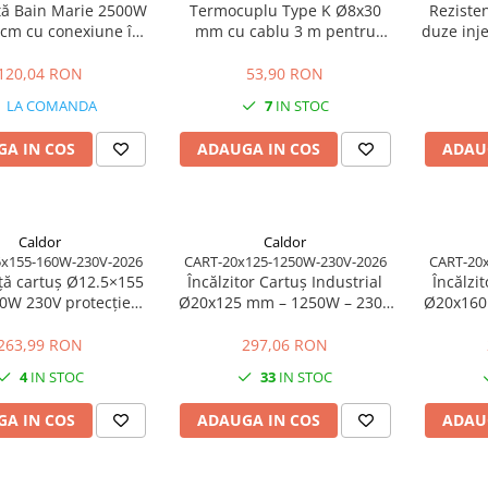
ță Bain Marie 2500W
Termocuplu Type K Ø8x30
Reziste
 cm cu conexiune în
mm cu cablu 3 m pentru
duze inj
unghi
control temperatura
230V pu
prod
120,04 RON
53,90 RON
LA COMANDA
7
IN STOC
A IN COS
ADAUGA IN COS
ADAU
Caldor
Caldor
5x155-160W-230V-2026
CART-20x125-1250W-230V-2026
CART-20
ță cartuș Ø12.5×155
Încălzitor Cartuș Industrial
Încălzi
30V protecție
Ø20x125 mm – 1250W – 230V
Ø20x160
lică a cablului
| Putere Echilibrată
| P
263,99 RON
297,06 RON
4
IN STOC
33
IN STOC
A IN COS
ADAUGA IN COS
ADAU