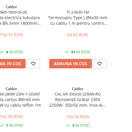
Caldor
B65-1800-03-26
TC-J-0630-1M
ta electrica tubulara
Termocuplu Type J Ø6x30 mm
ta Ø6.5mm 1800mm
cu cablu 1 m pentru control
1800W 230V
temperatura
104,72 RON
43,82 RON
4
IN STOC
41
IN STOC
GA IN COS
ADAUGA IN COS
Caldor
Caldor
60-280W-230V-1-2026tf
CAL-GR-350x50-2250W-RO
nta cartus Ø8×60 mm
Rezistență Grătar 230V
W cu cablu teflon 1m
2250W, 350/50 mm, Inox AISI
304 – Fabricat în România
192,90 RON
165,34 RON
1
IN STOC
3
IN STOC