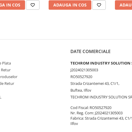
A IN COS
ADAUGA IN COS
ADAU
DATE COMERCIALE
 Plata
TECHROM INDUSTRY SOLUTION 
e Retur
J2024021305003
Produselor
RO50527920
de Retur
Strada Crizantemei 43, C1/1,
Buftea, Ilfov
L
TECHROM INDUSTRY SOLUTION S
Cod Fiscal: RO50527920
Nr. Reg. Com: J2024021305003
Fabrica: Strada Crizantemei 43, C1/1
Ilfov