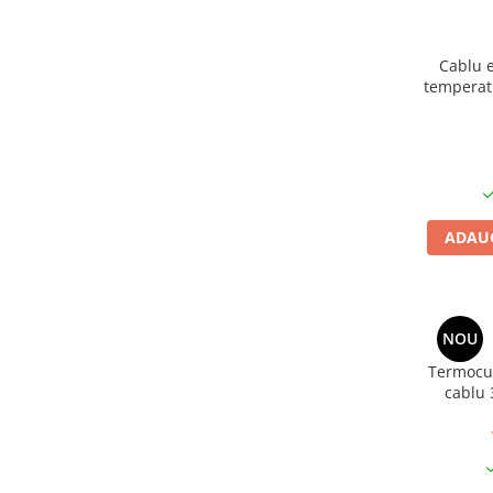
Carucior Atelier cu 5 sertare
BAK AG – Sudură & prelucrare
mase plastice
Cablu e
Unelte de Sudura cu Aer Cald
temperatu
Aparate de sudura plastic cu aer
cald
Accesorii
Duze sudura plastic cu aer cald
BAK si Herz
ADAUG
Unelte de mana
Cutie metalica de transport
Echipamente electrice și
automatizări
NOU
Conectori prize cabluri
Termocu
cablu 
Conectori industriali
Control și automatizare
Comutator și senzor
Controlere de temperatură