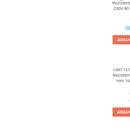
Rezisten
230V 80
Pentru apa, ulei si alte lichide
Rezistenta boiler
Rezistenta bain marie
Rezistenta masina de spalat vase
(marmita)
ADAUG
Rezistenta cu electric gratar
Rezistente electrice tubulara
dreapt
Rezistenta cuptor
CART-12.
Mese de lucru metalice &
Rezisten
echipamente de atelier
mm 160W 2
meta
Bancuri & mese de lucru pentru
atelier
Bancuri de lucru 1.5 Metru
Bancuri de lucru industriale 2
ADAUG
metru
Carucior de scule