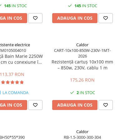
145
IN STOC
145
IN STOC
GA IN COS
ADAUGA IN COS
istente electrice
Caldor
TM0105004010
CART-10x100-850W-230V-1MT-
ță Bain Marie 2250W
2026
Rezistență cartuș 10x100 mm
 cm cu conexiune în
– 850w, 230V, cablu 1 m
unghi
113,37 RON
175,26 RON
LA COMANDA
2
IN STOC
GA IN COS
ADAUGA IN COS
Caldor
BH50*55*390
RB-1.5-3000-300-304