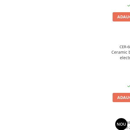
Rezistente duza
Rezistente cartus
ADAUG
Rezistente electrice banda mica
Rezistente Ceramice
Rezistente electrice plate mica
Rezistentele tubulare flexibile
CER-6
Rezistență microtubulară
Ceramic b
Incalzitor ceramic infrarosu
elect
Rezistente electrice pentru uz
tempe
general
insulato
Incalzitoare Infrarosu (lampile sau
ceramice)
Lampile infrarosu
ADAUG
Incalzitor ceramic infrarosu
Accesorii
Garnitura
Accesorii
Rez
NOU
RBM-
Rezistente electrice tubulare