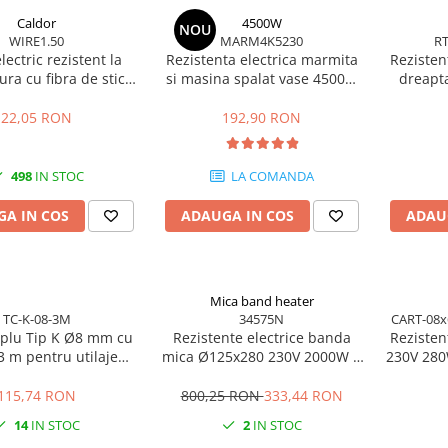
Caldor
4500W
NOU
WIRE1.50
MARM4K5230
RT
lectric rezistent la
Rezistenta electrica marmita
Rezisten
ra cu fibra de sticla
si masina spalat vase 4500W
dreap
NiCr 1.5 mm
230/380V lungime 30 cm
3x1500W
22,05 RON
192,90 RON
498
IN STOC
LA COMANDA
A IN COS
ADAUGA IN COS
ADAU
Mica band heater
TC-K-08-3M
34575N
CART-08x
plu Tip K Ø8 mm cu
Rezistente electrice banda
Reziste
3 m pentru utilaje
mica Ø125x280 230V 2000W 2
230V 280
industriale
pini
115,74 RON
800,25 RON
333,44 RON
14
IN STOC
2
IN STOC