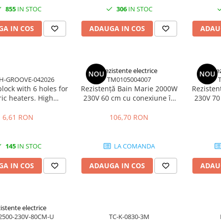
855
IN STOC
306
IN STOC
A IN COS
ADAUGA IN COS
ADAU
Rezistente electrice
Rez
NOU
NOU
H-GROOVE-042026
TM0105004007
lock with 6 holes for
Rezistență Bain Marie 2000W
Rezisten
ric heaters. High
230V 60 cm cu conexiune în
230V 70
rature resistant
unghi
r for industrial use.
6,61 RON
106,70 RON
145
IN STOC
LA COMANDA
A IN COS
ADAUGA IN COS
ADAU
istente electrice
2500-230V-80CM-U
TC-K-0830-3M