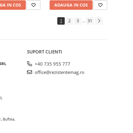
GA IN COS
ADAUGA IN COS
1
2
3
31
...
SUPORT CLIENTI
SRL
+40 735 955 777
office@rezistentemag.ro
RL
, Buftea,