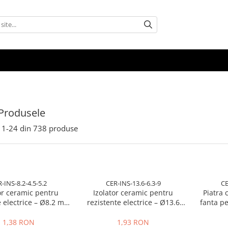
Produsele
1-
24
din
738
produse
-INS-8.2-4.5-5.2
CER-INS-13.6-6.3-9
CE
or ceramic pentru
Izolator ceramic pentru
Piatra 
e electrice – Ø8.2 mm
rezistente electrice – Ø13.6
fanta pen
 / Ø4.5 mm interior /
mm exterior / Ø6.3 mm
stand
ngime 5.2 mm
interior / lungime 9 mm
1,38 RON
1,93 RON