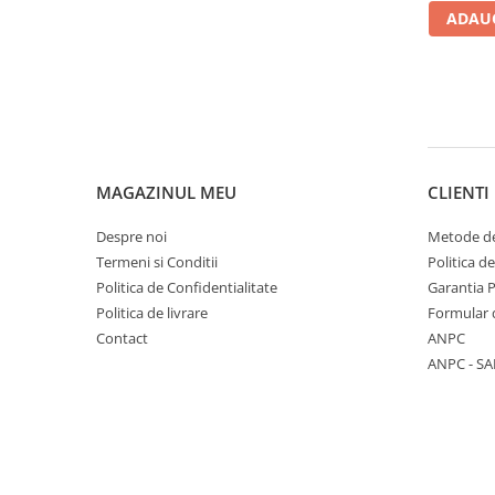
ADAUG
Piese electrice industriale
SSR & relee
Sisteme de răcire
Ventilatoare (FAN) industriale
Unități de condiționare matrițe
(TCU)
MAGAZINUL MEU
CLIENTI
Piese & accesorii
Componente electrice
Despre noi
Metode de
Cabluri de alimentare
Termeni si Conditii
Politica d
Politica de Confidentialitate
Garantia 
Garnitură
Politica de livrare
Formular 
Senzori de presiune și debit
Contact
ANPC
Masina de injectie mase plastice
ANPC - SA
Aplicatii ale rezistentelor electrice
Soluții domeniul de utilizare
Senzori & măsurare & Termocupla
Pentru HoReCa (hoteluri,