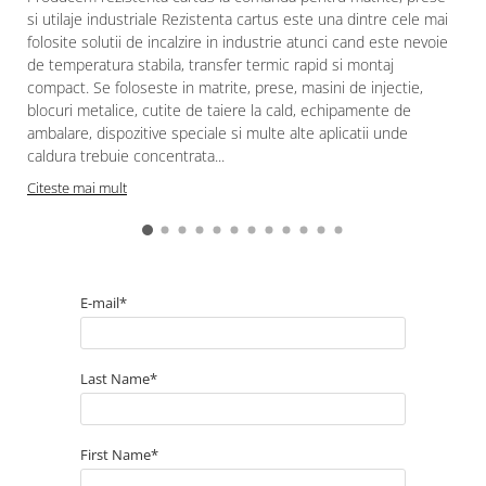
restaurante, cafenele)
si utilaje industriale Rezistenta cartus este una dintre cele mai
Pentru industria alimentară
folosite solutii de incalzire in industrie atunci cand este nevoie
Pentru industria materialelor
de temperatura stabila, transfer termic rapid si montaj
plastice
compact. Se foloseste in matrite, prese, masini de injectie,
blocuri metalice, cutite de taiere la cald, echipamente de
Pentru prelucrarea metalelor
ambalare, dispozitive speciale si multe alte aplicatii unde
Rezistențe pentru aer și gaze
caldura trebuie concentrata...
Rezistențe pentru aparate casnice
Citeste mai mult
Rezistențe pentru echipamente de
laborator
Rezistențe pentru matrițe
Rezistențe pentru mașini de
E-mail*
injecție
Last Name*
First Name*