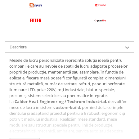
Pentru apa, ulei si alte lichide
Rezistenta boiler
Rezistenta bain marie
Rezistenta masina de spalat vase
(marmita)
Descriere
Rezistenta cu electric gratar
Rezistente electrice tubulara
Mesele de lucru personalizate reprezintă soluția ideală pentru
dreapt
companiile care au nevoie de spații de lucru adaptate proceselor
Rezistenta cuptor
proprii de producție, mentenanță sau asamblare. În funcție de
Mese de lucru metalice &
aplicație, fiecare masă poate fi configurată complet: dimensiuni,
structură metalică, număr de sertare, rafturi, panouri perforate,
echipamente de atelier
iluminare LED, prize 220V, roți industriale, blaturi speciale,
Bancuri & mese de lucru pentru
precum și sisteme electrice sau pneumatice integrate.
atelier
La
Caldor Heat Engineering / Techrom Industrial
, dezvoltăm
mese de lucru în sistem
custom-build
, pornind de la cerințele
Bancuri de lucru 1.5 Metru
clientului și adaptând proiectul pentru a fi robust, ergonomic și
Bancuri de lucru industriale 2
potrivit mediului industrial. Realizăm mese standard, mese
metru
modulare sau structuri speciale pentru linii de producție,
Carucior de scule
electrotehnică, mecanică, ambalare, service auto sau depozite
tehnice.