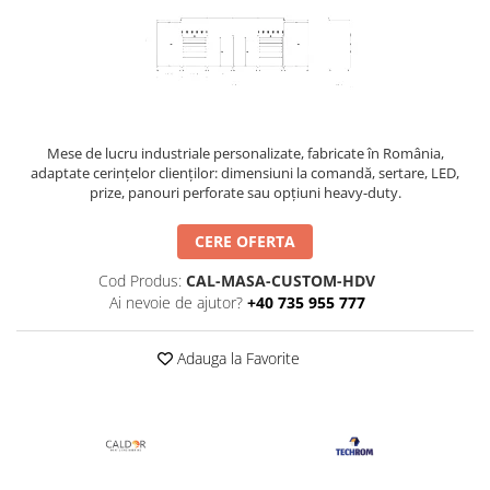
Rezistente duza
Rezistente cartus
Rezistente electrice banda mica
Rezistente Ceramice
Rezistente electrice plate mica
Rezistentele tubulare flexibile
Mese de lucru industriale personalizate, fabricate în România,
adaptate cerințelor clienților: dimensiuni la comandă, sertare, LED,
Rezistență microtubulară
prize, panouri perforate sau opțiuni heavy-duty.
Incalzitor ceramic infrarosu
Rezistente electrice pentru uz
CERE OFERTA
general
Cod Produs:
CAL-MASA-CUSTOM-HDV
Incalzitoare Infrarosu (lampile sau
Ai nevoie de ajutor?
+40 735 955 777
ceramice)
Lampile infrarosu
Adauga la Favorite
Incalzitor ceramic infrarosu
Accesorii
Garnitura
Accesorii
Rezistente electrice tubulare