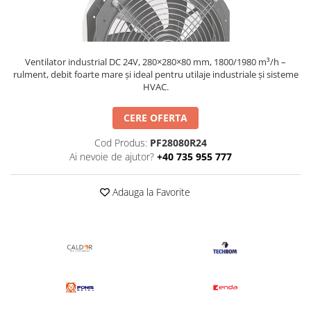
injecție
Rezistente electrice tubulara
Rezistente electrice banda mica
dreapt
Rezistente Ceramice
Rezistenta cuptor
Rezistente electrice plate mica
Ventilator industrial DC 24V, 280×280×80 mm, 1800/1980 m³/h –
Rezistentele tubulare flexibile
rulment, debit foarte mare și ideal pentru utilaje industriale și sisteme
HVAC.
Rezistență microtubulară
Incalzitor ceramic infrarosu
CERE OFERTA
Cod Produs:
PF28080R24
Ai nevoie de ajutor?
+40 735 955 777
Adauga la Favorite