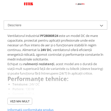
Descriere
Ventilatorul industrial
PF28080R24
este un model DC de mare
capacitate, proiectat pentru aplicații profesionale unde este
necesar un flux intens de aer și o funcționare stabilă în regim
continuu. Alimentat la
24V DC
, ventilatorul oferă eficiență
energetică ridicată, zgomot controlat și performanțe constante în
medii industriale solicitante.
Echipat cu
rulmenți rezistenți
, acest model are o durată de
viață mult superioară față de variantele cu bilezik (sleeve bearing)
și poate funcționa fără întrerupere (24/7) în aplicații critice.
Performanțe tehnice:
Tensiune:
24V DC
Putere:
130 W
Curent:
0,37 A
Turație:
2600 rpm
VEZI MAI MULT
Debitul de aer:
1800–1980 m³/h
Nivel de zgomot:
68 dBA
Informatii conformitate produs