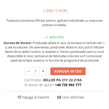
injecție
Rezistente electrice tubulara
Rezistente electrice banda mica
dreapt
1.098,12 RON
Rezistente Ceramice
Rezistenta cuptor
Rezistente electrice plate mica
Traductor presiune 250 bar pentru aplicatii industriale cu masurare
Rezistentele tubulare flexibile
precisa si stabila.
Rezistență microtubulară
Incalzitor ceramic infrarosu
3
IN STOC
Durata de livrare:
Produsele aflate in stoc se livreaza in termen de 1–
2 zile lucratoare. De asemenea, produsele aflate in stoc pot fi ridicate
direct de la sediul nostru, in aceeasi zi. Pentru produsele care nu sunt
disponibile in stoc, termenul de fabricatie si livrare va fi comunicat
rapid de echipa noastra, in functie de programul de productie.
ADAUGA IN COS
Cod Produs:
KELLER PA 21Y 22-2155
Ai nevoie de ajutor?
+40 735 955 777
Adauga la Favorite
Cere informatii