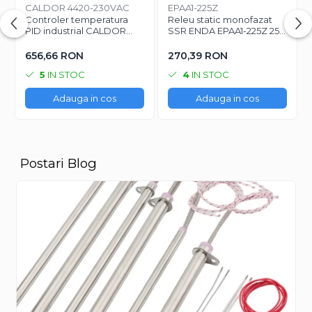
CALDOR 4420-230VAC
EPAA1-225Z
Controler temperatura
Releu static monofazat
PID industrial CALDOR
SSR ENDA EPAA1-225Z 25A
ET4420 230V pentru
90-240V AC pentru
rezistente electrice
rezistente electrice
656,66 RON
270,39 RON
5
IN STOC
4
IN STOC
Adauga in cos
Adauga in cos
Postari Blog