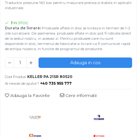
Traductor presiune 160 bar pentru masurare precisa si stabila in aplicatii
Rezistențe pentru mașini de
Rezistente electrice tubulara
Rezistente electrice banda mica
industriale.
injecție
dreapt
Rezistente Ceramice
Rezistenta cuptor
Rezistente electrice plate mica
1
IN STOC
Durata de livrare:
Produsele aflate in stoc se livreaza in termen de 1–2
Rezistentele tubulare flexibile
zile lucratoare. De asemenea, produsele aflate in stoc pot fi ridicate direct
Rezistență microtubulară
de la sediul nostru, in aceeasi zi. Pentru produsele care nu sunt
disponibile in stoc, termenul de fabricatie si livrare va fi comunicat rapid
Incalzitor ceramic infrarosu
de echipa noastra, in functie de programul de productie.
Adauga in cos
Cod Produs:
KELLER PA 21SR 80520
Ai nevoie de ajutor?
+40 735 955 777
Adauga la Favorite
Cere informatii