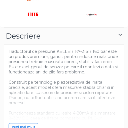
Descriere
Traductorul de presiune KELLER PA-21SR 160 bar este
un produs premium, gandit pentru industrie reala unde
presiunea trebuie masurata corect, stabil si fara erori.
Este exact genul de senzor pe care il montezi o data si
functioneaza ani de zile fara probleme.
Construit pe tehnologie piezorezistiva de inalta
precizie, acest model ofera masurare stabila chiar si in
aplicatii dure, cu socuri de presiune si cicluri repetate.
Practic, nu ai fluctuatii si nu ai erori care sa iti afecteze
procesul.
Functioneaza standard cu iesire 4-20mA si alimentare
8–32V DC, ceea ce il face compatibil cu PLC-uri,
sisteme SCADA si automatizari industriale. Se
Vezi mai mult