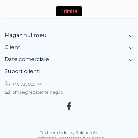
Trimite
Magazinul meu
Clienti
Date comerciale
Suport clienti
+40 735 955 777
office@rezistentemag.ro
Techrom Industry Solution Srl
Platforma E-commerce by Gomag