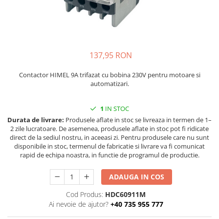
injecție
Rezistente electrice tubulara
Rezistente electrice banda mica
dreapt
Rezistente Ceramice
Rezistenta cuptor
Rezistente electrice plate mica
Rezistentele tubulare flexibile
137,95 RON
Rezistență microtubulară
Incalzitor ceramic infrarosu
Contactor HIMEL 9A trifazat cu bobina 230V pentru motoare si
automatizari.
1
IN STOC
Durata de livrare:
Produsele aflate in stoc se livreaza in termen de 1–
2 zile lucratoare. De asemenea, produsele aflate in stoc pot fi ridicate
direct de la sediul nostru, in aceeasi zi. Pentru produsele care nu sunt
disponibile in stoc, termenul de fabricatie si livrare va fi comunicat
rapid de echipa noastra, in functie de programul de productie.
ADAUGA IN COS
Cod Produs:
HDC60911M
Ai nevoie de ajutor?
+40 735 955 777