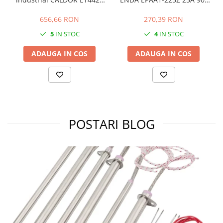
230V pentru rezistente
240V AC pentru rezistente
electrice
electrice
656,66 RON
270,39 RON
5
IN STOC
4
IN STOC
ADAUGA IN COS
ADAUGA IN COS
POSTARI BLOG