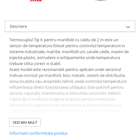
Descriere
Termocuplul Tip K pentru manifold cu cablu de 2 m este un
senzor de temperatura folosit pentru controlul temperaturii in
sisteme industriale, matrite, manifold-uri, canale calde, masini de
injectie plastic, extrudere si echipamente unde temperatura
trebuie citita corect si stabil.
Acest model este recomandat pentru aplicatii unde senzorul
trebuie montat pe manifold, bloc metalic, sistem de distributie,
zona incalzita sau ansamblu tehnic unde controlul temperaturii
influenteaza direct functionarea utilajului. Este potrivit pentru
service, reparatii, mentenanta si inlocuirea senzorilor defecti.
Cablul de 2 m ofera o lungime practica pentru conectarea
senzorului la regulatorul de temperatura, panoul electric sau
zona de comanda. Este suficient de lung pentru majoritatea
aplicatiilor industriale, fara sa creeze cablu in exces in zona de
lucru.
VEZI MAI MULT
Termocuplul Tip K este compatibil cu regulatoare si controlere de
Informatii conformitate produs
temperatura care accepta intrare Type K. Pentru functionare