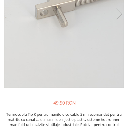
injecție
Rezistente electrice tubulara
Rezistente electrice banda mica
dreapt
Rezistente Ceramice
Rezistenta cuptor
Rezistente electrice plate mica
Rezistentele tubulare flexibile
Rezistență microtubulară
Incalzitor ceramic infrarosu
49,50 RON
Termocuplu Tip K pentru manifold cu cablu 2 m, recomandat pentru
matrite cu canal cald, masini de injectie plastic, sisteme hot runner,
manifold-uri incalzite si utilaje industriale. Potrivit pentru control