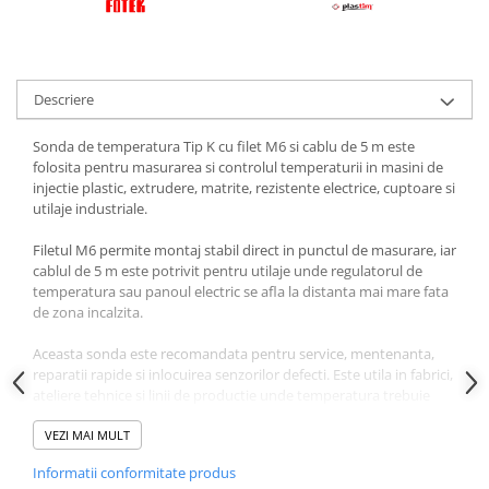
Descriere
Sonda de temperatura Tip K cu filet M6 si cablu de 5 m este
folosita pentru masurarea si controlul temperaturii in masini de
injectie plastic, extrudere, matrite, rezistente electrice, cuptoare si
utilaje industriale.
Filetul M6 permite montaj stabil direct in punctul de masurare, iar
cablul de 5 m este potrivit pentru utilaje unde regulatorul de
temperatura sau panoul electric se afla la distanta mai mare fata
de zona incalzita.
Aceasta sonda este recomandata pentru service, mentenanta,
reparatii rapide si inlocuirea senzorilor defecti. Este utila in fabrici,
ateliere tehnice si linii de productie unde temperatura trebuie
citita corect pentru functionarea stabila a echipamentului.
VEZI MAI MULT
Sonda Tip K este compatibila cu regulatoare si controlere de
Informatii conformitate produs
temperatura care accepta intrare pentru termocuplu Tip K.