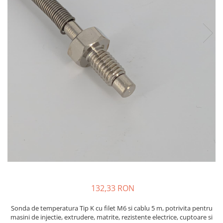
injecție
Rezistente electrice tubulara
Rezistente electrice banda mica
dreapt
Rezistente Ceramice
Rezistenta cuptor
Rezistente electrice plate mica
Rezistentele tubulare flexibile
Rezistență microtubulară
Incalzitor ceramic infrarosu
132,33 RON
Sonda de temperatura Tip K cu filet M6 si cablu 5 m, potrivita pentru
masini de injectie, extrudere, matrite, rezistente electrice, cuptoare si