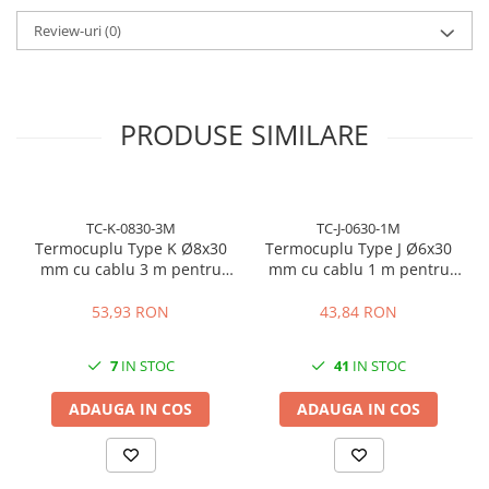
Inainte de comanda, verificati filetul M6, lungimea cablului si
compatibilitatea cu regulatorul existent.
Review-uri
(0)
PRODUSE SIMILARE
TC-K-0830-3M
TC-J-0630-1M
Termocuplu Type K Ø8x30
Termocuplu Type J Ø6x30
mm cu cablu 3 m pentru
mm cu cablu 1 m pentru
control temperatura
control temperatura
53,93 RON
43,84 RON
7
IN STOC
41
IN STOC
ADAUGA IN COS
ADAUGA IN COS