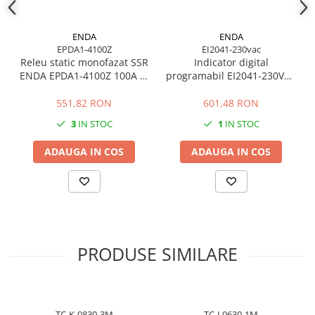
lungimea cablului si compatibilitatea cu regulatorul existent.
ENDA
ENDA
EPDA1-4100Z
EI2041-230vac
Releu static monofazat SSR
Indicator digital
ENDA EPDA1-4100Z 100A 8-
programabil EI2041-230VAC
30V AC/DC pentru
pentru procese industriale
rezistente electrice
551,82 RON
601,48 RON
3
IN STOC
1
IN STOC
ADAUGA IN COS
ADAUGA IN COS
PRODUSE SIMILARE
TC-K-0830-3M
TC-J-0630-1M