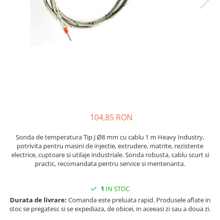
injecție
Rezistente electrice tubulara
Rezistente electrice banda mica
dreapt
Rezistente Ceramice
Rezistenta cuptor
Rezistente electrice plate mica
Rezistentele tubulare flexibile
Rezistență microtubulară
Incalzitor ceramic infrarosu
104,85 RON
Sonda de temperatura Tip J Ø8 mm cu cablu 1 m Heavy Industry,
potrivita pentru masini de injectie, extrudere, matrite, rezistente
electrice, cuptoare si utilaje industriale. Sonda robusta, cablu scurt si
practic, recomandata pentru service si mentenanta.
1
IN STOC
Durata de livrare:
Comanda este preluata rapid. Produsele aflate in
stoc se pregatesc si se expediaza, de obicei, in aceeasi zi sau a doua zi.