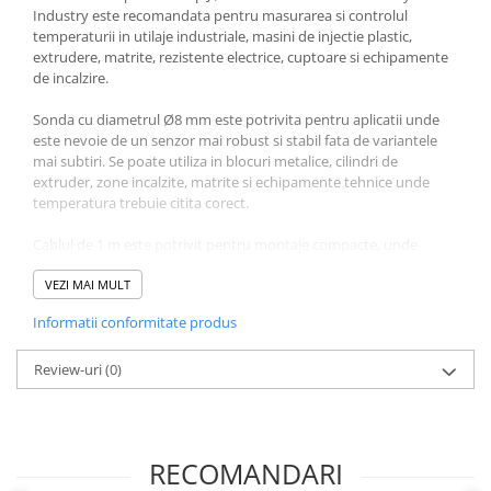
Industry este recomandata pentru masurarea si controlul
temperaturii in utilaje industriale, masini de injectie plastic,
extrudere, matrite, rezistente electrice, cuptoare si echipamente
de incalzire.
Sonda cu diametrul Ø8 mm este potrivita pentru aplicatii unde
este nevoie de un senzor mai robust si stabil fata de variantele
mai subtiri. Se poate utiliza in blocuri metalice, cilindri de
extruder, zone incalzite, matrite si echipamente tehnice unde
temperatura trebuie citita corect.
Cablul de 1 m este potrivit pentru montaje compacte, unde
regulatorul de temperatura, panoul electric sau cutia de
comanda se afla aproape de punctul de masurare.
VEZI MAI MULT
Informatii conformitate produs
Constructia Heavy Industry este potrivita pentru utilizare zilnica
in medii industriale, service-uri, fabrici si ateliere de mentenanta.
Produsul este recomandat pentru inlocuirea senzorilor defecti,
Review-uri
(0)
reparatii rapide si stoc tehnic.
Sonda Tip J este compatibila cu regulatoare si controlere de
temperatura care accepta intrare pentru termocuplu Tip J. Inainte
RECOMANDARI
de comanda, verificati tipul senzorului, diametrul Ø8 mm,