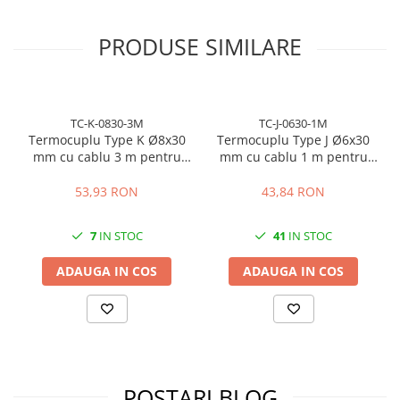
sisteme industriale de incalzire.
PRODUSE SIMILARE
TC-K-0830-3M
TC-J-0630-1M
Termocuplu Type K Ø8x30
Termocuplu Type J Ø6x30
mm cu cablu 3 m pentru
mm cu cablu 1 m pentru
control temperatura
control temperatura
53,93 RON
43,84 RON
7
IN STOC
41
IN STOC
ADAUGA IN COS
ADAUGA IN COS
POSTARI BLOG