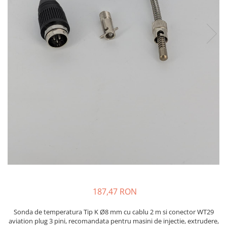
injecție
Rezistente electrice tubulara
Rezistente electrice banda mica
dreapt
Rezistente Ceramice
Rezistenta cuptor
Rezistente electrice plate mica
Rezistentele tubulare flexibile
Rezistență microtubulară
Incalzitor ceramic infrarosu
187,47 RON
Sonda de temperatura Tip K Ø8 mm cu cablu 2 m si conector WT29
aviation plug 3 pini, recomandata pentru masini de injectie, extrudere,