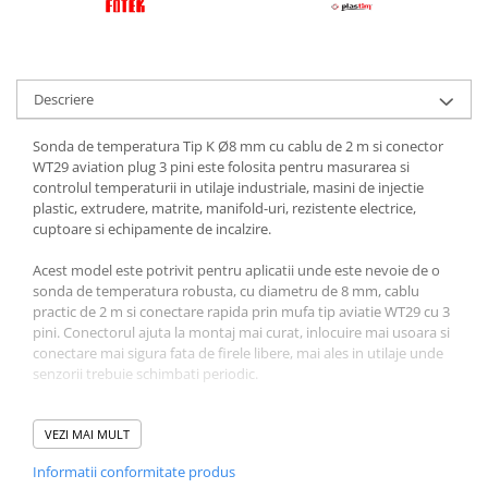
Descriere
Sonda de temperatura Tip K Ø8 mm cu cablu de 2 m si conector
WT29 aviation plug 3 pini este folosita pentru masurarea si
controlul temperaturii in utilaje industriale, masini de injectie
plastic, extrudere, matrite, manifold-uri, rezistente electrice,
cuptoare si echipamente de incalzire.
Acest model este potrivit pentru aplicatii unde este nevoie de o
sonda de temperatura robusta, cu diametru de 8 mm, cablu
practic de 2 m si conectare rapida prin mufa tip aviatie WT29 cu 3
pini. Conectorul ajuta la montaj mai curat, inlocuire mai usoara si
conectare mai sigura fata de firele libere, mai ales in utilaje unde
senzorii trebuie schimbati periodic.
Sonda Ø8 mm ofera o fixare stabila in blocuri metalice, cilindri de
extruder, matrite, zone incalzite si echipamente tehnice unde
VEZI MAI MULT
temperatura trebuie citita corect. Este o alegere buna pentru
Informatii conformitate produs
service-uri, fabrici, ateliere de mentenanta si utilizatori care au