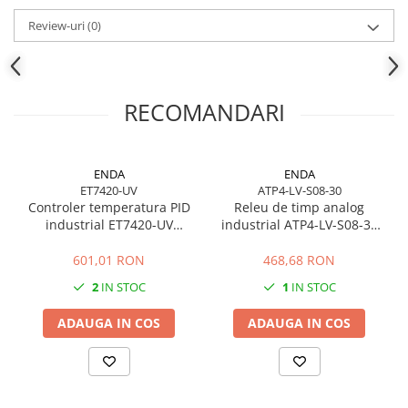
nevoie de un senzor de temperatura rezistent pentru lucru zilnic.
Review-uri
(0)
Cablul de 2 m este o lungime practica pentru multe aplicatii
industriale. Permite conectarea senzorului la panoul electric,
regulatorul de temperatura sau zona de comanda fara cablu
inutil de lung, dar cu suficienta flexibilitate pentru montaj.
RECOMANDARI
Termocuplul Tip K este compatibil cu regulatoare si controlere de
temperatura care accepta intrare pentru senzor Tip K. Inainte de
comanda, verificati tipul senzorului existent, diametrul sondei,
ENDA
ENDA
lungimea cablului, tipul conectorului si compatibilitatea
ET7420-UV
ATP4-LV-S08-30
regulatorului de temperatura.
Controler temperatura PID
Releu de timp analog
industrial ET7420-UV
industrial ATP4-LV-S08-30
Produsul este recomandat pentru inlocuirea senzorilor defecti,
pentru rezistente electrice
24V AC/DC 8 pini
reparatii rapide, mentenanta utilaje si stoc tehnic in atelier. Daca
601,01 RON
468,68 RON
senzorul vechi nu mai citeste corect temperatura, pot aparea
erori de incalzire, opriri ale utilajului sau probleme de calitate in
2
IN STOC
1
IN STOC
productie. O sonda potrivita ajuta la control mai stabil al
temperaturii si la functionarea corecta a echipamentului.
ADAUGA IN COS
ADAUGA IN COS
Aceasta sonda de temperatura Tip K cu mufa WT29 3 pini este
recomandata pentru utilaje unde se foloseste conectare rapida
prin conector aviatic, in special in zona de injectie plastic,
extrudare, matrite incalzite, manifold-uri, rezistente electrice si