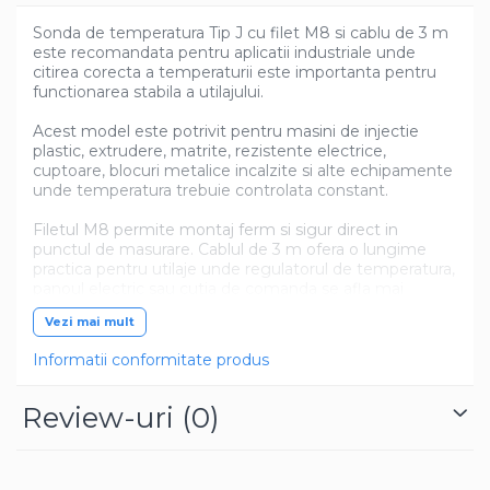
Sonda de temperatura Tip J cu filet M8 si cablu de 3 m
este recomandata pentru aplicatii industriale unde
citirea corecta a temperaturii este importanta pentru
functionarea stabila a utilajului.
Acest model este potrivit pentru masini de injectie
plastic, extrudere, matrite, rezistente electrice,
cuptoare, blocuri metalice incalzite si alte echipamente
unde temperatura trebuie controlata constant.
Filetul M8 permite montaj ferm si sigur direct in
punctul de masurare. Cablul de 3 m ofera o lungime
practica pentru utilaje unde regulatorul de temperatura,
panoul electric sau cutia de comanda se afla mai
departe de zona incalzita.
Vezi mai mult
Sonda Tip J este o alegere potrivita pentru service-uri,
Informatii conformitate produs
fabrici si ateliere de mentenanta care cauta un senzor
de temperatura fiabil, stabil si potrivit pentru lucru zilnic.
Este recomandata pentru inlocuirea senzorilor defecti,
Review-uri
(0)
reparatii, mentenanta preventiva si stoc tehnic.
Un senzor de temperatura de calitate ajuta la
reducerea erorilor de incalzire, la control mai stabil al