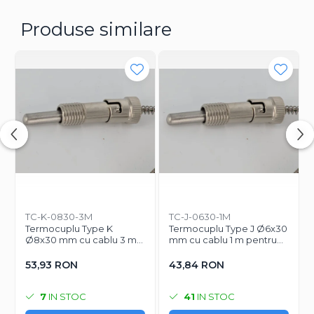
procesului si la protejarea echipamentului. In aplicatii
precum injectie plastic, extrudare sau incalzire
Produse similare
industriala, o citire gresita a temperaturii poate duce la
opriri, pierderi de material sau probleme de calitate.
Pentru functionare corecta, verificati ca regulatorul
existent sa accepte intrare pentru termocuplu Tip J si
ca filetul M8 sa corespunda locului de montaj.
TC-K-0830-3M
TC-J-0630-1M
Termocuplu Type K
Termocuplu Type J Ø6x30
Ø8x30 mm cu cablu 3 m
mm cu cablu 1 m pentru
pentru control
control temperatura
temperatura
53,93 RON
43,84 RON
7
IN STOC
41
IN STOC