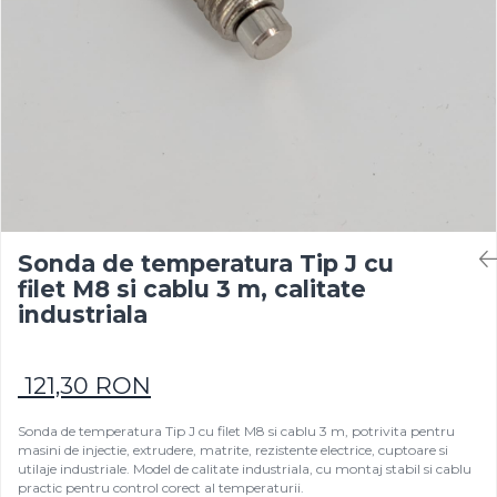
Rezistențe pentru mașini de
Rezistente electrice tubulara
Rezistente electrice banda mica
injecție
dreapt
Rezistente Ceramice
Rezistenta cuptor
Rezistente electrice plate mica
Rezistentele tubulare flexibile
Rezistență microtubulară
Incalzitor ceramic infrarosu
Sonda de temperatura Tip J cu
filet M8 si cablu 3 m, calitate
industriala
121,30 RON
Sonda de temperatura Tip J cu filet M8 si cablu 3 m, potrivita pentru
masini de injectie, extrudere, matrite, rezistente electrice, cuptoare si
utilaje industriale. Model de calitate industriala, cu montaj stabil si cablu
practic pentru control corect al temperaturii.