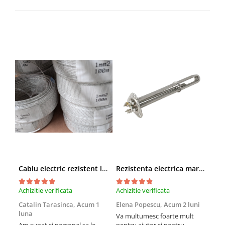
Cablu electric rezistent la temperatura cu fibra de sticla NiCr 2.5 mm
Rezistenta electrica marmita si masina spalat vase 4500W 230/380V lungime 30 cm 3x1500W
Achizitie verificata
Achizitie verificata
Achi
Catalin Tarasinca,
Acum 1
Elena Popescu,
Acum 2 luni
Mih
luna
Va multumesc foarte mult
Am 