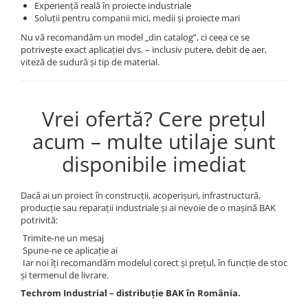
Experiență reală în proiecte industriale
Soluții pentru companii mici, medii și proiecte mari
Nu vă recomandăm un model „din catalog”, ci ceea ce se
potrivește exact aplicației dvs. – inclusiv putere, debit de aer,
viteză de sudură și tip de material.
Vrei ofertă? Cere prețul
acum – multe utilaje sunt
disponibile imediat
Dacă ai un proiect în construcții, acoperișuri, infrastructură,
producție sau reparații industriale și ai nevoie de o mașină BAK
potrivită:
Trimite-ne un mesaj
Spune-ne ce aplicație ai
Iar noi îți recomandăm modelul corect și prețul, în funcţie de stoc
și termenul de livrare.
Techrom Industrial – distribuție BAK în România.