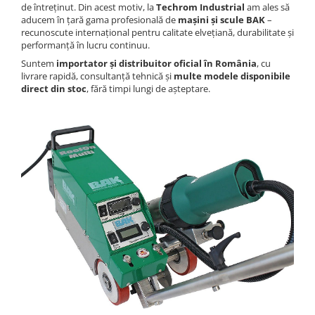
de întreținut. Din acest motiv, la
Techrom Industrial
am ales să
injecție
Rezistente electrice tubulara
Rezistente electrice banda mica
aducem în țară gama profesională de
mașini și scule BAK
–
dreapt
recunoscute internațional pentru calitate elvețiană, durabilitate și
Rezistente Ceramice
Rezistenta cuptor
performanță în lucru continuu.
Rezistente electrice plate mica
Suntem
importator și distribuitor oficial în România
, cu
Rezistentele tubulare flexibile
livrare rapidă, consultanță tehnică și
multe modele disponibile
direct din stoc
, fără timpi lungi de așteptare.
Rezistență microtubulară
Incalzitor ceramic infrarosu